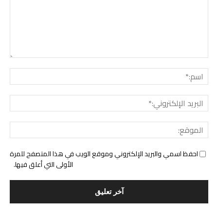
التع
اسم:
البري
الإل
المو
احفظ اسمي والبريد الإلكتروني وموقع الويب في هذا المتصفح للمرة
الأولى التي أعلق فيها.