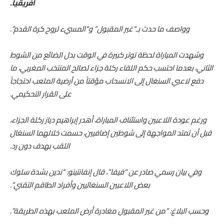
أفريقيا.
وواصف ما حدث بـ“غير المقبول” و“المسيء لروح كرة القدم”.
وشهدت المباراة لحظة توتر كبيرة في الوقت بدل الضائع من الشوط
الثاني، بعدما احتسب حكم اللقاء ركلة جزاء لصالح المنتخب المغربي، ما
دفع لاعبي السنغال إلى الانسحاب مؤقتاً من أرضية الملعب احتجاجاً
على القرار التحكيمي.
ورغم عودة اللاعبين واستئناف المباراة، أهدر إبراهيم دياز ركلة الجزاء،
قبل أن تمتد المواجهة إلى شوطين إضافيين، حسمت خلالهما السنغال
اللقب بهدف دون رد.
وفي بيان رسمي صادر عن “فيفا”، قال إنفانتينو: “ندين بشدة سلوك
بعض اللاعبين السنغاليين وأفراد الطاقم التقني”.
وحسب البلاغ: “من غير المقبول مغادرة أرض الملعب بهذه الطريقة”.