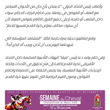
وأضاف رئيس الاتحاد الدولي: “لا يمكن، بأي حال من الأحوال، التسامح
مع العنف أو الفوضى في رياضتنا. يجب احترام قرارات الحكام، سواء
داخل الملعب أو خارجه، وعلى جميع الفرق الالتزام بقوانين اللعبة، لأن
أي سلوك مخالف يعرّض كرة القدم نفسها للخطر”.
وتابع إنفانتينو حديثه بنبرة حازمة قائلاً: “المشاهد المؤسفة التي
شهدناها اليوم يجب أن تُدان، ويجب ألا تتكرر أبداً”.
وفي ختام بيانه، دعا رئيس “فيفا” الهيئات التأديبية المختصة داخل الاتحاد
الأفريقي لكرة القدم (كاف) إلى فتح تحقيق في الأحداث واتخاذ
الإجراءات التأديبية المناسبة، بما يضمن الحفاظ على الانضباط واحترام
القوانين، وصون القيم الرياضية التي تقوم عليها كرة القدم.