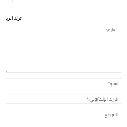
ترك الرد
التع
اسم:
البري
الإل
المو