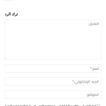
ترك الرد
التع
اسم:
البري
الإل
المو