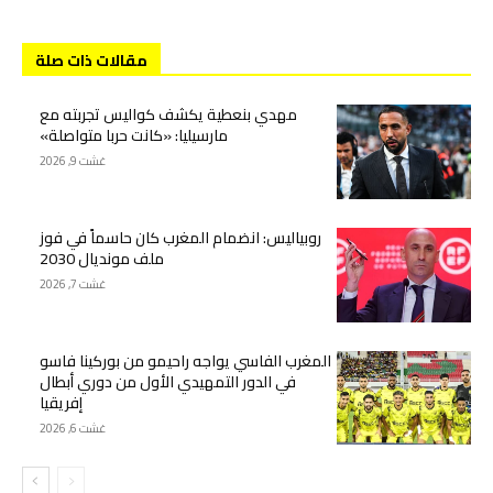
مقالات ذات صلة
مهدي بنعطية يكشف كواليس تجربته مع
مارسيليا: «كانت حربا متواصلة»
غشت 9, 2026
روبياليس: انضمام المغرب كان حاسماً في فوز
ملف مونديال 2030
غشت 7, 2026
المغرب الفاسي يواجه راحيمو من بوركينا فاسو
في الدور التمهيدي الأول من دوري أبطال
إفريقيا
غشت 6, 2026