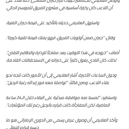
وأوضح العلايمي للجماهير حيثيات قرار جبران المفاجئ. كما شدد على
أن اللاعب كان ركيزة أساسية في مشروع الفريق للموسم الحالي.
​واستهل العلايمي حديثه بالتأكيد على قيمة جبران الفنية.
وقال: “جبران ضمن أولويات الفريق، فهو يملك قيمة تقنية كبيرة”.
أضاف: “خروجه في هذا التوقيت يعد مفاجئاً للإدارة والطاقم التقني”.
لذلك، كان النادي يعول كثيراً على خبراته في الاستحقاقات القادمة.
​وحول الساعات الأخيرة، أشار العلايمي إلى أن الأمور كانت تتجه نحو
بقاء اللاعب. وصرح قائلاً: “تواصلنا معه فور إبدائه رغبة الرحيل”.
واستطرد: “لمسنا منه موافقة مبدئية على البقاء خلال الـ24 ساعة
الماضية، لكن المفاجأة كانت قراره بالرحيل رغم تلك المؤشرات”.
وأكد العلايمي أن وصول عرض رسمي من الدوري الإماراتي هو ما
حسم قراره النهائي.