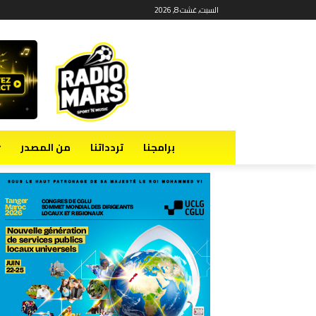
السبت, غشت 8, 2026
برامجنا
تردداتنا
من المصدر