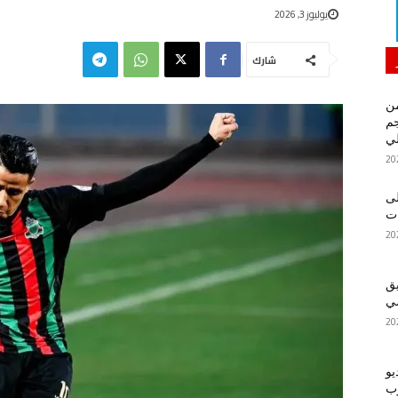
يوليوز 3, 2026
شارك
من
م
لي
لى
يق
ضي
يو
رب