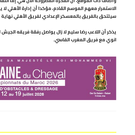
وأضاف ذات الموقع، أن الفكرة المطروحة الآن هي إما انتق
الاستمرار معهم الموسم القادم، مؤكدا أن إدارة الأهلي لا ير
سيلتحق بالفريق بالمعسكر الإعدادي لفريق الأهلي نهاية
يذكر أن اللاعب رضا سليم لا زال يواصل رفقة فريقه الجيش ا
انوي مع فريق المغرب الفاسي.