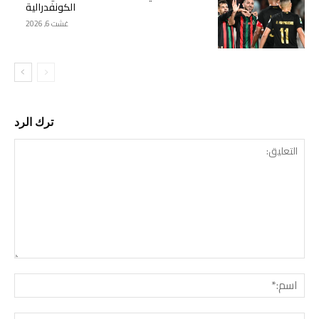
الكونفدرالية
غشت 6, 2026
ترك الرد
التع
اسم:
البري