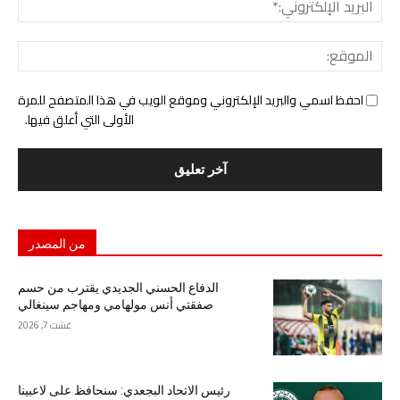
الإل
المو
احفظ اسمي والبريد الإلكتروني وموقع الويب في هذا المتصفح للمرة
الأولى التي أعلق فيها.
من المصدر
الدفاع الحسني الجديدي يقترب من حسم
صفقتي أنس مولهامي ومهاجم سينغالي
غشت 7, 2026
رئيس الاتحاد البجعدي: سنحافظ على لاعبينا