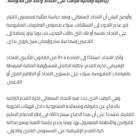
رياضية ومالية فُرضت على الاتحاد وعدد من مكوناته.
وأوضح البيان أن الاتحاد السنغالي، وبعد دراسة متأنية لمضمون القرار،
قرر عدم اللجوء إلى الاستئناف، سواء بخصوص العقوبات المفروضة
على الاتحاد نفسه أو تلك التي طالت المدرب باب بونا تياو، إضافة إلى
اللاعبين إسماعيلا سار وإليمان شيخ باروي نداي.
وأكد الاتحاد، استنادًا إلى المادة 91.4 من القانون التأديبي للاتحاد
الإفريقي لكرة القدم، تحمّله الكامل للمسؤولية المالية المرتبطة
بالغرامات المفروضة، سواء على مستوى الاتحاد أو الطاقم الفني أو
اللاعبين.
وفي الوقت الذي جدد فيه الاتحاد السنغالي لكرة القدم التزامه
بالدفاع عن حقوقه ومصالحه المشروعة داخل الهيئات الكروية
القارية، مشددا على أن هذا الدفاع سيتم دائمًا في إطار الاحترام الصارم
للقوانين والأنظمة المعمول بها، وبما يخدم نزاهة اللعبة ويعزز مكانة
كرة القدم الإفريقية على المستويين القاري والدولي.