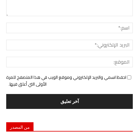
التع
اسم:
البري
الإل
المو
احفظ اسمي والبريد الإلكتروني وموقع الويب في هذا المتصفح للمرة
الأولى التي أعلق فيها.
من المصدر