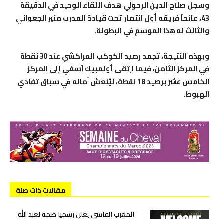
وسجل صلاح الدين الرحولي هدف اللقاء الوحيد في الدقيقة
43، مانحاً فريقه أول انتصار تحت قيادة المدرب منير الجعواني
والثالث له هذا الموسم في البطولة.
وبهذه النتيجة، تجمد رصيد الكوكب المراكشي عند 30 نقطة
في المركز الثامن، فيما ارتقى أولمبيك آسفي إلى المركز
الخامس عشر برصيد 18 نقطة، ليُنعش آماله في سباق تفادي
الهبوط.
مقالات ذات صلة
المغرب الفاسي يعلن رسميا ضمه لعبد الله