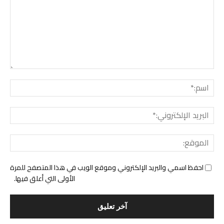
التع
اسم:
البري
الإل
المو
احفظ اسمي والبريد الإلكتروني وموقع الويب في هذا المتصفح للمرة
الأولى التي أعلق فيها.