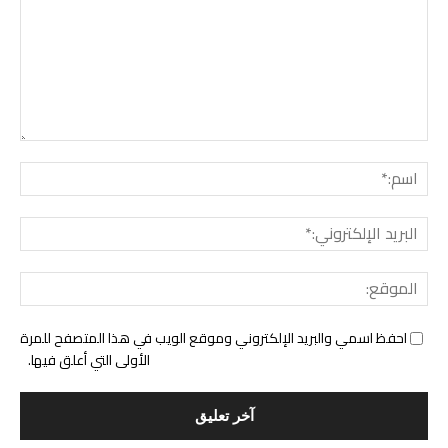
التع
اسم:
البري
الإل
المو
احفظ اسمي والبريد الإلكتروني وموقع الويب في هذا المتصفح للمرة
الأولى التي أعلق فيها.