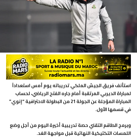
استأنف فريق الجيش الملكي تدريباته يوم أمس استعداداً
لمباراة الديربي المرتقبة أمام جاره الفتح الرياضي، لحساب
المباراة المؤجلة عن الجولة 21 من البطولة الاحترافية “إنوي”
في قسمها الأول.
​وبرمج الطاقم التقني حصة تدريبية أخيرة اليوم من أجل وضع
اللمسات التكتيكية النهائية قبل مواجهة الغد.