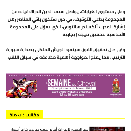
​وعلى مستوى الغيابات، يواصل سيف الدين الدراك غيابه عن
المجموعة بداعي التوقيف، في حين ستكون باقي العناصر رهن
إشارة المدرب ألكسندر سانتوس، الذي يعوّل على المجموعة
الأساسية لتحقيق نتيجة إيجابية.
​وفي حال تحقيق الفوز، سينفرد الجيش الملكي بصدارة سبورة
الترتيب، مما يمنح المواجهة أهمية مضاعفة في سباق اللقب.
مقالات ذات صلة
عبد الغفور لاميرات أمام تجربة جديدة خارج أسوار