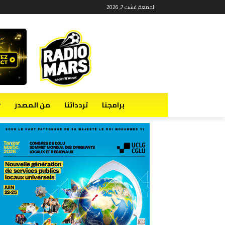
الجمعة, غشت 7, 2026
برامجنا
تردداتنا
من المصدر