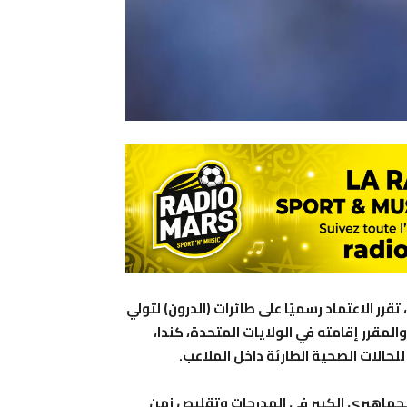
ر الاعتماد رسميًا على طائرات (الدرون) لتولي
 محوري في تأمين سلامة الجماهير خلال مونديال 2026، والمقرر إقامته في الولايات المتحدة، كندا،
الات الصحية الطارئة داخل الملاعب.
الجماهيري الكبير في المدرجات وتقليص زمن