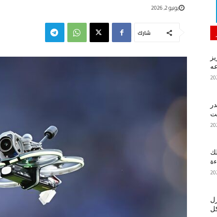
يونيو 2, 2026
شارك
يز
ه
در
لك
ءة
زل
كل