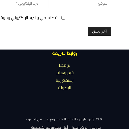
الموقع:
احفظ اسمي والبريد الإلكتروني وموقع 
روابط سريعة
برامجنا
فيديوهات
إستمع إلينا
البطولة
2026 راديو مارس - الإذاعة الرياضية رقم واحد في المغرب
من نحن
فريق العمل
أعلن معنا
سياسة الخصوصية