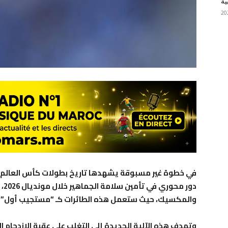
ية
في خطوة غير مسبوقة يشهدها تاريخ بطولات كأس العالم، تقر
دور
والمكسيك، حيث ستعمل هذه الطائرات كـ “مستجيب أول” للح
وتهدف هذه الآلية الجديدة إلى التغلب على عقبة الازدحام 