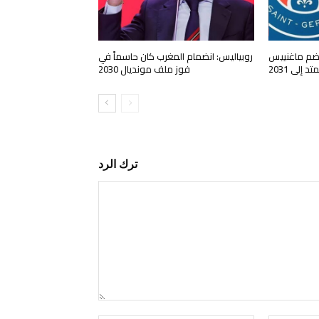
يضم ماغنييس
روبياليس: انضمام المغرب كان حاسماً في
إلى 2031
فوز ملف مونديال 2030
ترك الرد
التعليق: