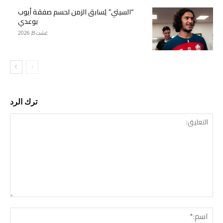
“السيتي” يُسابق الزمن لحسم صفقة أيوب
بوعدي
غشت 8, 2026
ترك الرد
التع
اسم: