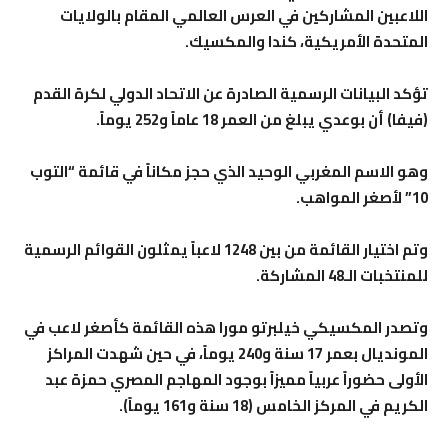
اللاعبين المشاركين في العرس العالمي المقام بالولايات
المتحدة الأمريكية، كندا والمكسيك.
تؤكد البيانات الرسمية الصادرة عن الاتحاد الدولي لكرة القدم
(فيفا) أن بوعدي يبلغ من العمر 18 عاماً و252 يوماً.
وهو الاسم المغربي الوحيد الذي حجز مكاناً في قائمة “التوب
10” لأصغر المواهب.
وتم اختيار القائمة من بين 1248 لاعباً يمثلون القوائم الرسمية
للمنتخبات الـ48 المشاركة.
وتصدر المكسيكي خيلبرتو مورا هذه القائمة كأصغر لاعب في
المونديال بعمر 17 سنة و240 يوماً، في حين شهدت المراكز
الأولى حضوراً عربياً مميزاً بوجود المهاجم المصري حمزة عبد
الكريم في المركز الخامس (18 سنة و161 يوماً).