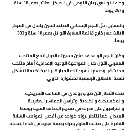
وجاء التونسي ريان اللومي في المركز العاشر بعمر 18 سنة
و267 يوماً.
بالمقابل، حلّ النجم الإسباني الصاعد لامين يامال في المركز
الثالث عشر خارج قائمة العشرة الأوائل بعمر 18 سنة و333
يوماً.
وكان النجم الواعد قد دشن مسيرته الدولية مع المنتخب
المغربي الأول خلال المواجهة الودية الإعدادية أمام منتخب
مدغشقر. وحسم الأسود تلك المباراة برباعية نظيفة لتشكل
نقطة الانطلاق الرسمية لمشواره الدولي.
تتجه الأنظار الآن صوب بوعدي في الملاعب الأمريكية
والمكسيكية والكندية. وتراهن الجماهير المغربية
والمراقبون على قدرته في تقديم الإضافة الفنية بوسط
الميدان. كما يُنتظر بروزه كواحد من أفضل المواهب الشابة
القادرة على صناعة الفارق وترك بصمة قوية في هذه النسخة