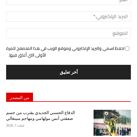
البري
الإل
المو
احفظ اسمي والبريد الإلكتروني وموقع الويب في هذا المتصفح للمرة
الأولى التي أعلق فيها.
من المصدر
الدفاع الحسني الجديدي يقترب من حسم
صفقتي أنس مولهامي ومهاجم سينغالي
غشت 7, 2026