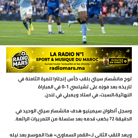
توج مانشستر سيتي بلقب كأس إنجلترا للمرة الثامنة في
تاريخه بعد فوزه على تشيلسي 1-0 في المباراة
النهائية،السبت، في استاد ويمبلي في لندن.
وسجل أنطوان سيمينيو هدف مانشستر سيتي الوحيد في
الدقيقة 72 بكعب قدمه بعد سلسلة من التمريرات الرائعة.
ويعد اللقب الثاني لـ«القمر السماوي» هذا الموسم بعد نيله