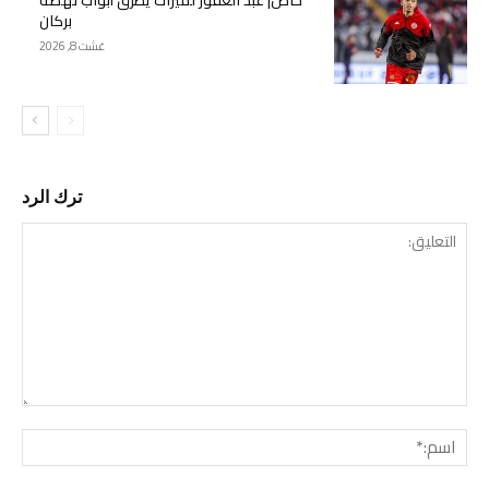
بركان
غشت 8, 2026
ترك الرد
التع
اسم: