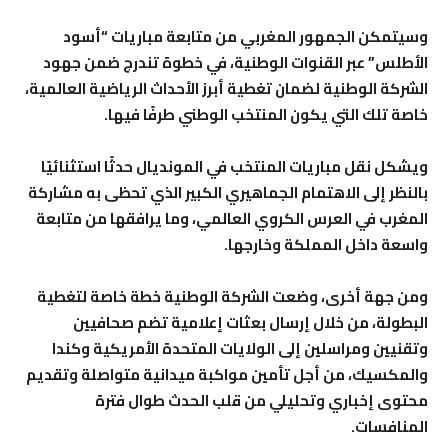
وسيتمكن الجمهور المغربي من متابعة مباريات “أسود
الأطلس” عبر القنوات الوطنية، في خطوة تندرج ضمن جهود
الشركة الوطنية لضمان تغطية أبرز الأحداث الرياضية العالمية،
خاصة تلك التي يكون المنتخب الوطني طرفًا فيها.
ويشكل نقل مباريات المنتخب في المونديال حدثًا استثنائيًا
بالنظر إلى الاهتمام الجماهيري الكبير الذي تحظى به مشاركة
المغرب في العرس الكروي العالمي، وما يرافقها من متابعة
واسعة داخل المملكة وخارجها.
ومن جهة أخرى، وضعت الشركة الوطنية خطة خاصة لتغطية
البطولة، من خلال إرسال بعثات إعلامية تضم صحافيين
وتقنيين ومراسلين إلى الولايات المتحدة الأمريكية وكندا
والمكسيك، من أجل تأمين مواكبة ميدانية متواصلة وتقديم
محتوى إخباري وتحليلي من قلب الحدث طوال فترة
المنافسات.