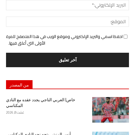
البري
الإل
المو
احفظ اسمي والبريد الإلكتروني وموقع الويب في هذا المتصفح للمرة
الأولى التي أعلق فيها.
من المصدر
خاص| العربي الناجي يجدد عقده مع النادي
المكناسي
غشت 8, 2026
أنس الزنيتي يتجه نحو النادي المكناسي