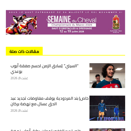
مقالات ذات صلة
“السيتي” يُسابق الزمن لحسم صفقة أيوب
بوعدي
غشت 8, 2026
خاص| بند المردودية يوقف مفاوضات تجديد عبد
الحق عسال مع نهضة بركان
غشت 8, 2026
خاص| عبد الغفور لميرات يطرق أبواب نهضة