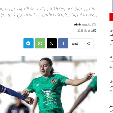
ستكون مباريات الدورة 15 هي المحطة الأخ
يجعل مواجهات نهاية هذا الأسبوع حاسمة في تحديد مراكز ا
بواسطة
admin
من
مارس 5, 2026
م
لي
شارك
لى
يق
ضي
يو
رب