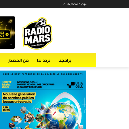
السبت, غشت 8, 2026
برامجنا
تردداتنا
من المصدر