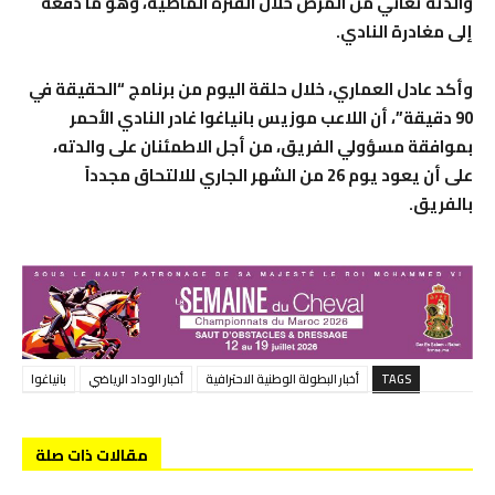
والدته تعاني من المرض خلال الفترة الماضية، وهو ما دفعه
إلى مغادرة النادي.
وأكد عادل العماري، خلال حلقة اليوم من برنامج “الحقيقة في
90 دقيقة”، أن اللاعب موزيس بانياغوا غادر النادي الأحمر
بموافقة مسؤولي الفريق، من أجل الاطمئنان على والدته،
على أن يعود يوم 26 من الشهر الجاري للالتحاق مجدداً
بالفريق.
TAGS
أخبار البطولة الوطنية الاحترافية
أخبار الوداد الرياضي
بانياغوا
مقالات ذات صلة