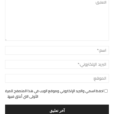
التع
اسم:
البري
الإل
المو
احفظ اسمي والبريد الإلكتروني وموقع الويب في هذا المتصفح للمرة
الأولى التي أعلق فيها.