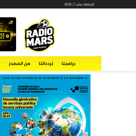
الجمعة, غشت 7, 2026
برامجنا
تردداتنا
من المصدر