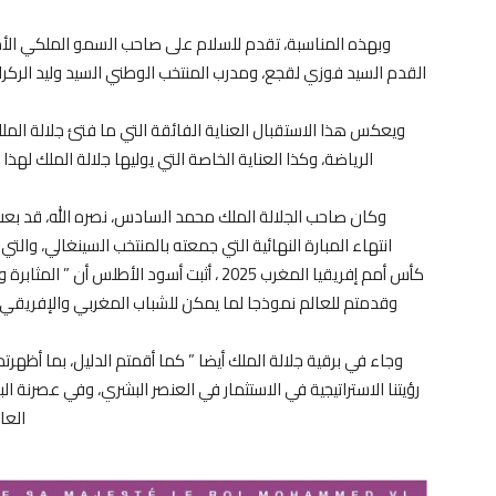
وبهذه المناسبة، تقدم للسلام على صاحب السمو الملكي الأمي
القدم السيد فوزي لقجع، ومدرب المنتخب الوطني السيد وليد الركر
ويعكس هذا الاستقبال العناية الفائقة التي ما فتئ جلالة الم
الرياضة، وكذا العناية الخاصة التي يوليها جلالة الملك ل
وكان صاحب الجلالة الملك محمد السادس، نصره الله، قد بعث 
انتهاء المبارة النهائية التي جمعته بالمنتخب السينغالي، والتي
كأس أمم إفريقيا المغرب 2025 ، أثبت أسود الأط
وقدمتم للعالم نموذجا لما يمكن للشباب المغربي والإفريقي أ
وجاء في برقية جلالة الملك أيضا ” كما أقمتم الدليل، بما أظ
رؤيتنا الاستراتيجية في الاستثمار في العنصر البشري، وفي عصرنة الب
العال