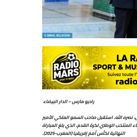
راديو مارس – الدار البيضاء
 نصره الله، استقبل صاحب السمو الملكي الأمير
اء المنتخب الوطني لكرة القدم، الذي بلغ المباراة
النهائية لكأس أمم إفريقيا (المغرب-2025).