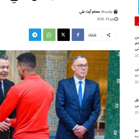
بواسطة
عصام أيت علي
يناير 19, 2026
شارك
من
م
لي
لى
يق
ضي
يو
رب