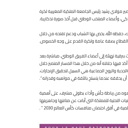
ر مولاي رشيد رئيس الجامعة الملكية المغربية لكرة
اكي، وأعضاء المنتخب الوطني قبل أخذ صورة تذكارية.
لك، حفظه الله، يخص بها الشباب ودعم تفتحه من خلال
هذا القطاع بصفة عامة ولكرة القدم على وجه الخصوص.
ببرقية تهنئة إلى أعضاء الفريق الوطني، مباشرة بعد
 أكد فيها جلالته أنه من خلال هذا المسار المتميز خلال
لس أن ” المثابرة والجدية والروح الجماعية هي السبيل لتحقيق الإنجازات،
ن يحققه عندما يتسلح بالثقة في مواهبه وقدراته “.
هرتموه من رباطة جأش وأداء بطولي مشرف، على أهمية
نيات التحتية للمملكة التي أبانت عن متانتها وجاهزيتها
مية في أفق احتضان منافسات كأس العالم 2030 ” .