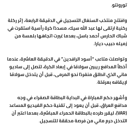
تورونتو
.
وافتتح منتخب السنغال التسجيل في الدقيقة الرابعة، إثر ركلة
ركنية ارتقى لها عبد الله سيك، مسددًا كرة رأسية استقرت في
شباك الحارس أحمد باسل، بعدما غيرت اتجاهها بلمسة من
زميله حبيب ديارا.
وتواصلت متاعب “أسود الرافدين” في الدقيقة العاشرة، عندما
أخطأ المدافع ريبين سولاقا في إبعاد الكرة، لتصل إلى ساديو
ماني الذي انطلق منفردًا نحو المرمى، قبل أن يتدخل سولاقا
لإيقافه بعرقلة
.
وأشهر حكم المباراة في البداية البطاقة الصفراء في وجه
مدافع العراق، قبل أن يعود إلى تقنية حكم الفيديو المساعد
(VAR)، ليقرر طرده بالبطاقة الحمراء المباشرة، بعدما اعتبر أن
التدخل حرم ماني من فرصة محققة للتسجيل
.