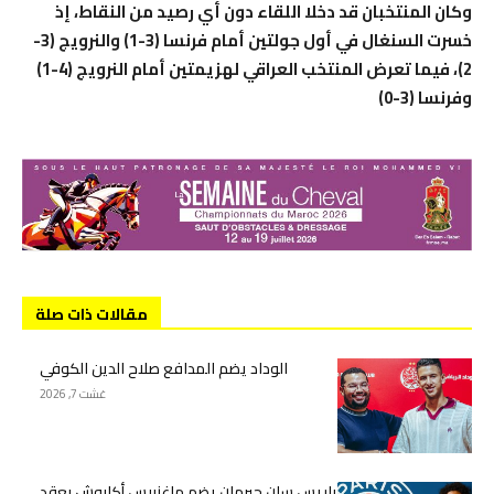
وكان المنتخبان قد دخلا اللقاء دون أي رصيد من النقاط، إذ
خسرت السنغال في أول جولتين أمام فرنسا (3-1) والنرويج (3-
2)، فيما تعرض المنتخب العراقي لهزيمتين أمام النرويج (4-1)
وفرنسا (3-0)
مقالات ذات صلة
الوداد يضم المدافع صلاح الدين الكوفي
غشت 7, 2026
باريس سان جيرمان يضم ماغنييس أكليوش بعقد