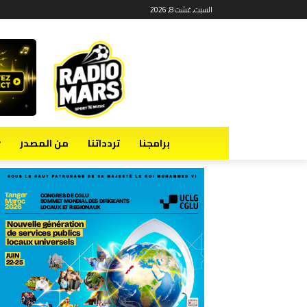
السبت, غشت 8, 2026
برامجنا
تردداتنا
من المصدر