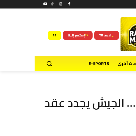
لايف TV
إستمع إلينا
FR
ضات أخرى
E-SPORTS
ية… الجيش يجدد عقد