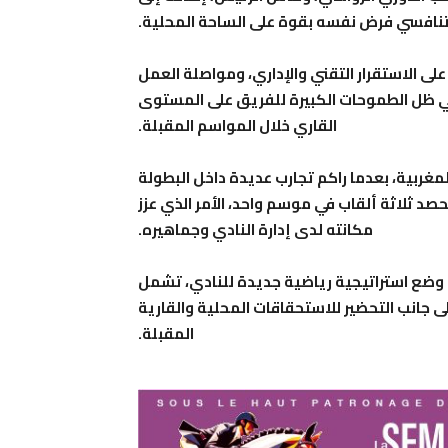
 تنافسي فرض نفسه بقوة على الساحة المحلية.
ى الاستقرار التقني والإداري، ومواصلة العمل
 في ظل الطموحات الكبيرة للفريق على المستوى
القاري خلال المواسم المقبلة.
 المغربية، بعدما راكم تجارب عديدة داخل البطولة
حصد ثلاثة ألقاب في موسم واحد، الأمر الذي عزز
مكانته لدى إدارة النادي وجماهيره.
 وضع استراتيجية رياضية جديدة للنادي، تشمل
لى جانب التحضير للاستحقاقات المحلية والقارية
المقبلة.