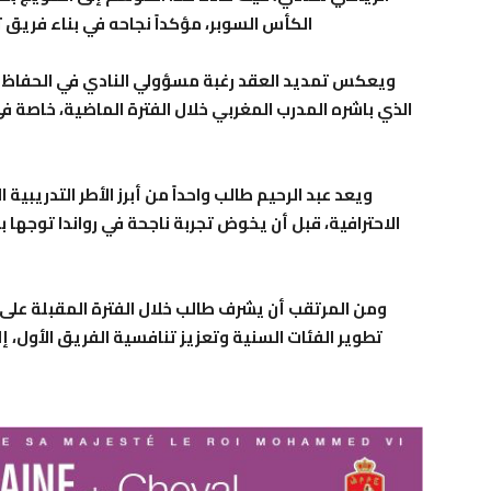
الكأس السوبر، مؤكداً نجاحه في بناء فريق
ويعكس تمديد العقد رغبة مسؤولي النادي في الحفاظ عل
الذي باشره المدرب المغربي خلال الفترة الماضية، خاصة
ويعد عبد الرحيم طالب واحداً من أبرز الأطر التدريبية
الاحترافية، قبل أن يخوض تجربة ناجحة في رواندا توجها ب
ومن المرتقب أن يشرف طالب خلال الفترة المقبلة على
تطوير الفئات السنية وتعزيز تنافسية الفريق الأول، إ