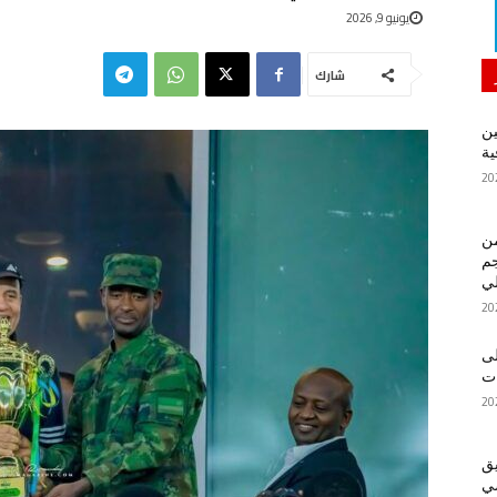
يونيو 9, 2026
شارك
ين
ية
من
م
لي
لى
يق
ضي