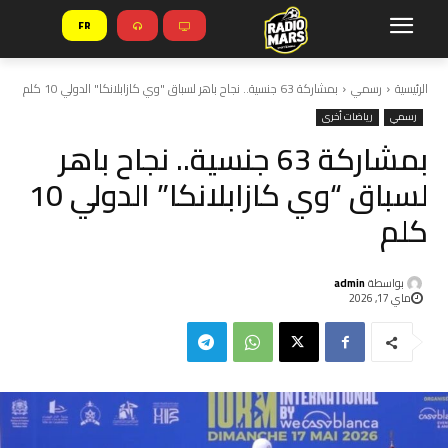
FR
الرئيسية
رسمي
بمشاركة 63 جنسية.. نجاح باهر لسباق "وي كازابلانكا" الدولي 10 كلم
رسمي
رياضات أخرى
بمشاركة 63 جنسية.. نجاح باهر
لسباق “وي كازابلانكا” الدولي 10
كلم
بواسطة
admin
ماي 17, 2026