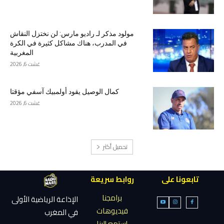
مولود مذكر لـ راديو مارس: لن نختزل النقاش
في المدرب، هناك مشاكل كثيرة في الكرة
المغربية
غشت 6, 2026
كمال الوصيل يقود أولمبيك آسفي مؤقتا
غشت 6, 2026
تحميل أكثر
تابعونا على
روابط سريعة
برامجنا
الإذاعة الرياضية الأولى
فيديوهات
في المغرب
إستمع إلينا