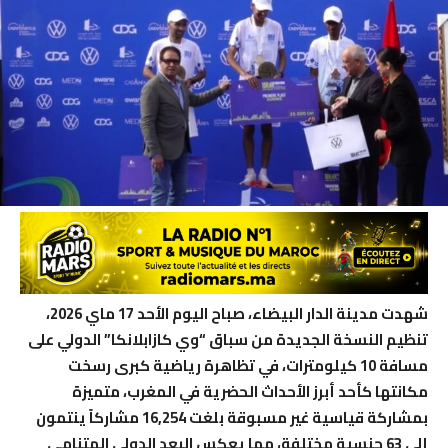
شهدت مدينة الدار البيضاء، صباح اليوم الأحد 17 ماي 2026،
تنظيم النسخة الجديدة من سباق “وي كازابلانكا” الدولي على
مسافة 10 كيلومترات، في تظاهرة رياضية كبرى رسخت
مكانتها كأحد أبرز الأحداث الحضرية في المغرب، متميزة
بمشاركة قياسية غير مسبوقة بلغت 16,254 مشاركاً ينتمون
إلى 63 جنسية مختلفة، مما يعكس البعد الدولي المتنامي