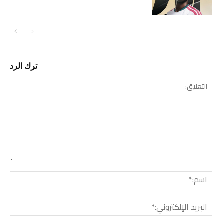
ترك الرد
التع
اسم:
البري
الإل