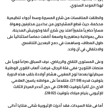
لهذا الموعد السنوي.
وانطلقت المنافسات من شارع المسيرة وسط أجواء تنظيمية
محكمة، حيث قطع المشاركون من عداءين محترفين وهواة
مساراً حضرياً متميزاً امتد بين شارع أنفا وكورنيش المدينة،
حظي بمواكبة جماهيرية واسعة أضفت حماساً استثنائياً على
طول المطاف، وساهمت في دمج البعدين التنافسي
والاحتفالي في آن واحد.
وعلى المستوى التقني والرياضي، عرف السباق صراعاً قوياً على
منصات التتويج؛ ففي فئة الرجال، فرضت ألعاب القوى الوطنية
سيطرتها بعدما توج المغربي هشام أولادة بلقب هذه الدورة
بتوقيت قدره (27:59)، متقدماً على مواطنه ياسين العلامي
الذي حل ثانياً بتوقيت (28:00)، في حين أندحر المركز الثالث
للإثيوبي بنيام ميلاك بتوقيت (28:02).
أما في فئة السيدات، فقد أحرزت الإثيوبية شاني فنتايا أداني