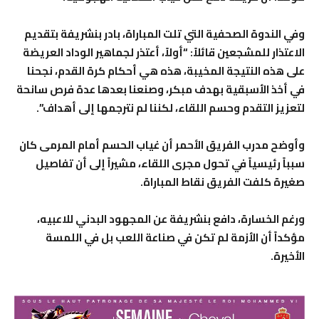
وفي الندوة الصحفية التي تلت المباراة، بادر بنشريفة بتقديم
الاعتذار للمشجعين قائلاً: “أولاً، أعتذر لجماهير الوداد العريضة
على هذه النتيجة المخيبة، هذه هي أحكام كرة القدم، نجحنا
في أخذ الأسبقية بهدف مبكر، وصنعنا بعدها عدة فرص سانحة
لتعزيز التقدم وحسم اللقاء، لكننا لم نترجمها إلى أهداف”.
وأوضح مدرب الفريق الأحمر أن غياب الحسم أمام المرمى كان
سبباً رئيسياً في تحول مجرى اللقاء، مشيراً إلى أن تفاصيل
صغيرة كلفت الفريق نقاط المباراة.
ورغم الخسارة، دافع بنشريفة عن المجهود البدني للاعبيه،
مؤكداً أن الأزمة لم تكن في صناعة اللعب بل في اللمسة
الأخيرة.