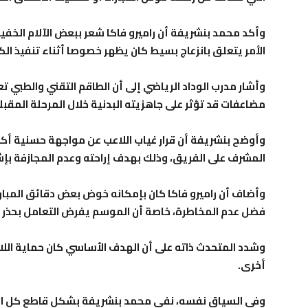
وأكد محمد بنشريفة أن راميرو فاكا شعر ببعض الآلام الخفيف
الأمر يتعلق بانزعاج بسيط كان يظهر خصوصا أثناء تنفيذ الك
وأشار مدرب الوداد الرياضي إلى أن الطاقم التقني والطبي تع
مضاعفات قد تؤثر على جاهزيته البدنية خلال المرحلة المقبل
وأوضح بنشريفة أن قرار غياب اللاعب عن مواجهة حسنية أكاد
المشرف على الفريق، وذلك بهدف إراحته وعدم المجازفة بإش
وأضاف أن راميرو فاكا كان بإمكانه خوض بعض دقائق المباراة 
فضل عدم المخاطرة، خاصة أن الموسم يفرض التعامل بحذر مع 
وشدد المتحدث ذاته على أن الهدف الأساسي كان حماية اللا
أخرى.
وفي السياق نفسه، نفى محمد بنشريفة بشكل قاطع كل الأخبا