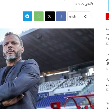
ماي 27, 2026
شارك
ية
لى
هة
اب
حق
ل
اء
ير
ًا
دي