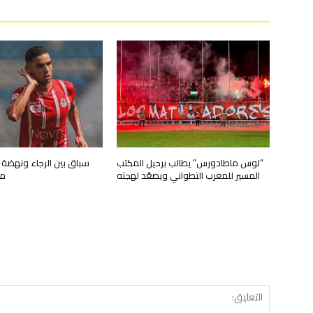
“لوس ماطادورس” يطالب برحيل المكتب
سباق بين الرجاء ونهضة ب
المسير للمغرب التطواني ويصعّد لهجته
مع