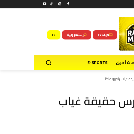
لايف TV
إستمع إلينا
FR
ضات أخرى
E-SPORTS
قة غياب راميرو فاكا
ارس حقيقة غياب