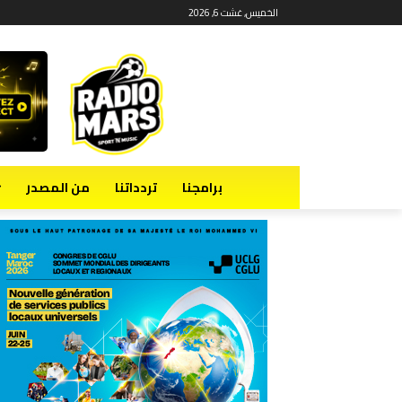
الخميس, غشت 6, 2026
برامجنا
تردداتنا
من المصدر