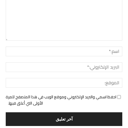
التع
اسم:
البري
الإل
المو
احفظ اسمي والبريد الإلكتروني وموقع الويب في هذا المتصفح للمرة
الأولى التي أعلق فيها.