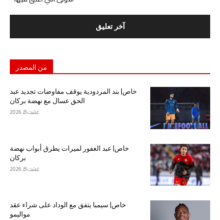
من المصدر
خاص| بند المردودية يوقف مفاوضات تجديد عبد
الحق عسال مع نهضة بركان
غشت 8, 2026
خاص| عبد الغفور لميرات يطرق أبواب نهضة
بركان
غشت 8, 2026
خاص| سيمبا يتفق مع الوداد على شراء عقد
مواليمو