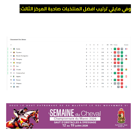
وفي مايلي ترتيب افضل المنتخبات صاحبة المركز الثالث: