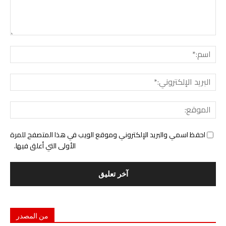
التع
اسم:
البري
الإل
المو
احفظ اسمي والبريد الإلكتروني وموقع الويب في هذا المتصفح للمرة
الأولى التي أعلق فيها.
من المصدر