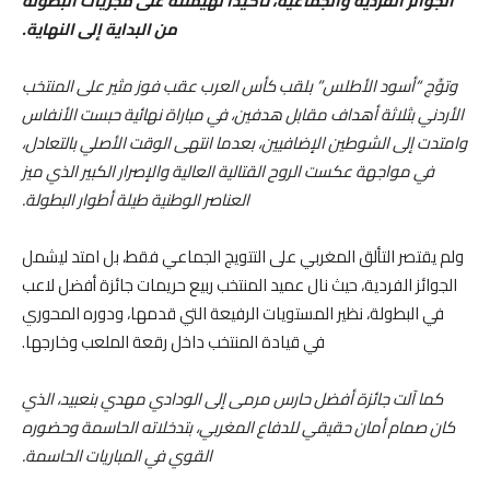
الجوائز الفردية والجماعية، تأكيدًا لهيمنته على مجريات البطولة
من البداية إلى النهاية.
وتوِّج “أسود الأطلس” بلقب كأس العرب عقب فوز مثير على المنتخب
الأردني بثلاثة أهداف مقابل هدفين، في مباراة نهائية حبست الأنفاس
وامتدت إلى الشوطين الإضافيين، بعدما انتهى الوقت الأصلي بالتعادل،
في مواجهة عكست الروح القتالية العالية والإصرار الكبير الذي ميز
العناصر الوطنية طيلة أطوار البطولة.
ولم يقتصر التألق المغربي على التتويج الجماعي فقط، بل امتد ليشمل
الجوائز الفردية، حيث نال عميد المنتخب ربيع حريمات جائزة أفضل لاعب
في البطولة، نظير المستويات الرفيعة التي قدمها، ودوره المحوري
في قيادة المنتخب داخل رقعة الملعب وخارجها.
كما آلت جائزة أفضل حارس مرمى إلى الودادي مهدي بنعبيد، الذي
كان صمام أمان حقيقي للدفاع المغربي، بتدخلاته الحاسمة وحضوره
القوي في المباريات الحاسمة.