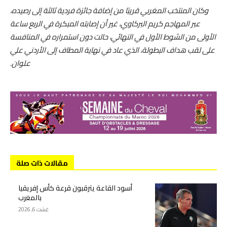
وكان المنتخب المغربي قريبًا من إضافة جائزة فردية ثالثة إلى رصيده،
عبر المهاجم كريم البركاوي، غير أن إصابته المبكرة في الربع ساعة
الأولى من الشوط الأول في النهائي، حالت دون استمراره في المنافسة
على لقب هداف البطولة، الذي عاد في نهاية المطاف إلى الأردني علي
علوان.
مقالات ذات صلة
أسود القاعة يترقبون قرعة كأس إفريقيا
بالمغرب
غشت 6, 2026