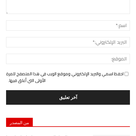
التع
اسم:
البري
الإل
المو
احفظ اسمي والبريد الإلكتروني وموقع الويب في هذا المتصفح للمرة
الأولى التي أعلق فيها.
من المصدر