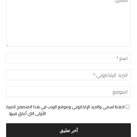
التع
اسم:
البري
الإل
المو
احفظ اسمي والبريد الإلكتروني وموقع الويب في هذا المتصفح للمرة
الأولى التي أعلق فيها.