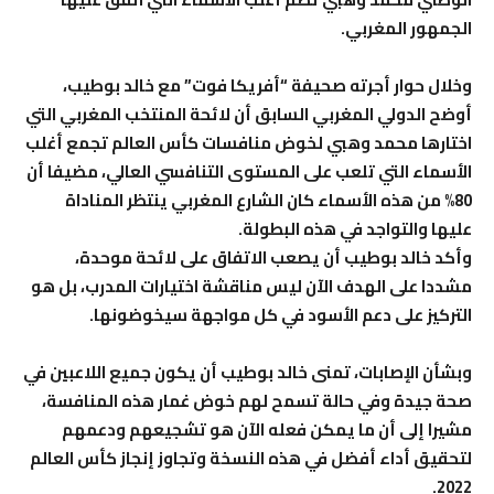
الجمهور المغربي.
وخلال حوار أجرته صحيفة “أفريكا فوت” مع خالد بوطيب،
أوضح الدولي المغربي السابق أن لائحة المنتخب المغربي التي
اختارها محمد وهبي لخوض منافسات كأس العالم تجمع أغلب
الأسماء التي تلعب على المستوى التنافسي العالي، مضيفا أن
80% من هذه الأسماء كان الشارع المغربي ينتظر المناداة
عليها والتواجد في هذه البطولة.
وأكد خالد بوطيب أن يصعب الاتفاق على لائحة موحدة،
مشددا على الهدف الآن ليس مناقشة اختيارات المدرب، بل هو
التركيز على دعم الأسود في كل مواجهة سيخوضونها.
وبشأن الإصابات، تمنى خالد بوطيب أن يكون جميع اللاعبين في
صحة جيدة وفي حالة تسمح لهم خوض غمار هذه المنافسة،
مشيرا إلى أن ما يمكن فعله الآن هو تشجيعهم ودعمهم
لتحقيق أداء أفضل في هذه النسخة وتجاوز إنجاز كأس العالم
2022.