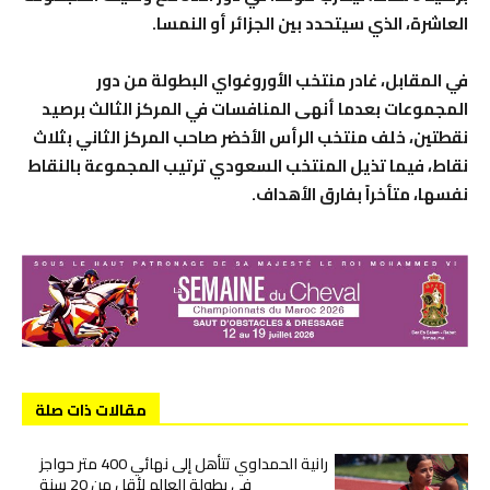
العاشرة، الذي سيتحدد بين الجزائر أو النمسا.
في المقابل، غادر منتخب الأوروغواي البطولة من دور
المجموعات بعدما أنهى المنافسات في المركز الثالث برصيد
نقطتين، خلف منتخب الرأس الأخضر صاحب المركز الثاني بثلاث
نقاط، فيما تذيل المنتخب السعودي ترتيب المجموعة بالنقاط
نفسها، متأخراً بفارق الأهداف.
مقالات ذات صلة
رانية الحمداوي تتأهل إلى نهائي 400 متر حواجز
في بطولة العالم لأقل من 20 سنة