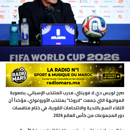
صرح لويس دي لا فوينتي، مدرب المنتخب الإسباني، بصعوبة
المواجهة التي جمعت “لاروخا” بمنتخب الأوروغواي، مؤكداً أن
اللقاء اتسم بالندية والالتحامات القوية، في ختام منافسات
دور المجموعات من كأس العالم 2026
.