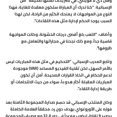
وقال دي لا فوينتي، في تصريحات نقلتها صحيفة “آس”
الإسبانية: “كنا ندرك أن المباراة ستكون معقدة للغاية، فهذا
النوع من المواجهات لا يمنحك الكثير من الراحة، لكن لهذا
السبب يوجد الحكم لإدارة مثل هذه اللقاءات”.
وأضاف: “اللعب بلغ أقصى درجات الخشونة، وكانت المواجهة
قاسية جداً، ومع ذلك نجحنا في مجاراتها والتعامل مع
ظروفها”.
وتابع المدرب الإسباني: “التحكيم في مثل هذه المباريات ليس
بالأمر السهل، لكن تقنية الفيديو المساعد (VAR) موجودة
لدعم الحكام في اتخاذ القرارات الصحيحة. آمل أن تكون
المباريات المقبلة أكثر هدوءاً، سواء من حيث الالتحامات أو
طريقة إدارة اللقاء”.
وكان المنتخب الإسباني قد حسم صدارة المجموعة الثامنة بعد
فوزه على الأوروغواي بهدف دون رد، محققاً العلامة الكاملة
برصيد 9 نقاط، ليضرب موعداً في دور الـ32 مع وصيف المجموعة