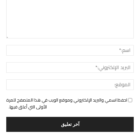
التع
اسم:
البري
الإل
المو
احفظ اسمي والبريد الإلكتروني وموقع الويب في هذا المتصفح للمرة
الأولى التي أعلق فيها.