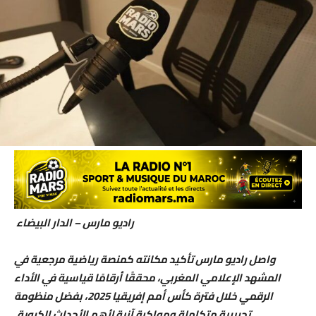
راديو مارس – الدار البيضاء
واصل راديو مارس تأكيد مكانته كمنصة رياضية مرجعية في
المشهد الإعلامي المغربي، محققًا أرقامًا قياسية في الأداء
الرقمي خلال فترة كأس أمم إفريقيا 2025، بفضل منظومة
تحريرية متكاملة ومواكبة آنية لأهم الأحداث الكروية.