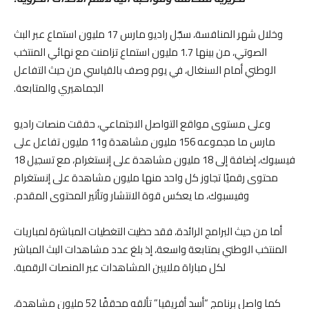
وخلال شهر المنافسة، سجّل راديو مارس 17 مليون استماع عبر البث
الصوتي، من بينها 1.7 مليون استماع تزامنت مع نهائي المنتخب
الوطني أمام السنغال، في يوم وصف بالقياسي من حيث التفاعل
الجماهيري والمتابعة.
وعلى مستوى مواقع التواصل الاجتماعي، حققت منصات راديو
مارس ما مجموعه 156 مليون مشاهدة و11 مليون تفاعل على
فيسبوك، إضافة إلى 18 مليون مشاهدة على إنستغرام، مع تسجيل 18
محتوى رقميًا تجاوز كل واحد منها مليون مشاهدة على إنستغرام
وفيسبوك، ما يعكس قوة الانتشار وتأثير المحتوى المقدم.
أما من حيث البرامج الرائدة، فقد حظيت التغطيات المباشرة لمباريات
المنتخب الوطني بمتابعة واسعة، إذ بلغ عدد مشاهدات البث المباشر
لكل مباراة ملايين المشاهدات عبر المنصات الرقمية.
كما واصل برنامج “أسد أفريقيا” تألقه محققًا 52 مليون مشاهدة،