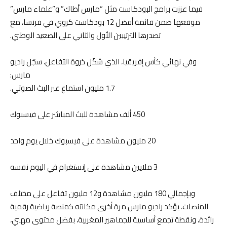
فيما عززت برامج البودكاست مثل “مارس أطاك” و”علماء مارس”
موقعها ضمن قائمة أفضل 12 بودكاست كروي في فرنسا، مع
تصدرها الترتيبين الأول والثاني على الصعيد الوطني.
وفي نهائي كأس إفريقيا، الذي شكّل ذروة التفاعل، سجّل راديو
مارس:
1.7 مليون استماع عبر البث الصوتي.
450 ألف مشاهدة للبث المباشر على فيسبوك
20 مليون مشاهدة على فيسبوك خلال يوم واحد
3 ملايين مشاهدة على إنستغرام في اليوم نفسه
وبإجمالي 180 مليون مشاهدة و12 مليون تفاعل على مختلف
المنصات، يؤكد راديو مارس مرة أخرى مكانته كمنصة رياضية رقمية
رائدة، ونقطة تجمع أساسية للجماهير المغربية، بفضل محتوى مهني،