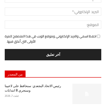
البري
الإل
المو
احفظ اسمي والبريد الإلكتروني وموقع الويب في هذا المتصفح للمرة
الأولى التي أعلق فيها.
من المصدر
رئيس الاتحاد البجعدي: سنحافظ على لاعبينا
وسنجري 8 انتدابات
غشت 7, 2026