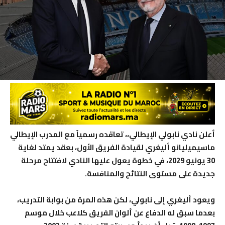
أعلن نادي نابولي الإيطالي،، تعاقده رسمياً مع المدرب الإيطالي
ماسيميليانو أليغري لقيادة الفريق الأول، بعقد يمتد لغاية
30 يونيو 2029، في خطوة يعول عليها النادي لافتتاح مرحلة
جديدة على مستوى النتائج والمنافسة.
ويعود أليغري إلى نابولي، لكن هذه المرة من بوابة التدريب،
بعدما سبق له الدفاع عن ألوان الفريق كلاعب خلال موسم