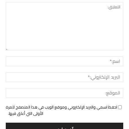
التع
اسم:
البري
الإل
المو
احفظ اسمي والبريد الإلكتروني وموقع الويب في هذا المتصفح للمرة
الأولى التي أعلق فيها.