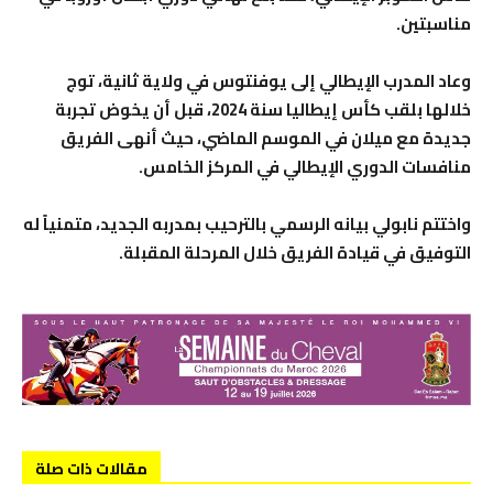
مناسبتين.
وعاد المدرب الإيطالي إلى يوفنتوس في ولاية ثانية، توج
خلالها بلقب كأس إيطاليا سنة 2024، قبل أن يخوض تجربة
جديدة مع ميلان في الموسم الماضي، حيث أنهى الفريق
منافسات الدوري الإيطالي في المركز الخامس.
واختتم نابولي بيانه الرسمي بالترحيب بمدربه الجديد، متمنياً له
التوفيق في قيادة الفريق خلال المرحلة المقبلة.
مقالات ذات صلة