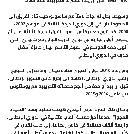
1997-1998، قبل أن يبدأ مسيرته التدريبية سنة 2003.
وشهدت بداياته نجاحاً لافتاً مع ساسولو، حيث قاد الفريق إلى
الصعود التاريخي إلى دوري الدرجة الثانية في موسم 2007-
2008، كما توج معه بكأس السوبر لفرق الدرجة الثالثة، قبل أن
يخوض أولى تجاربه في دوري الدرجة الأولى مع كالياري، الذي
أنهى معه الموسم في المركز التاسع، لينال جائزة أفضل
مدرب في الدوري الإيطالي.
وفي عام 2010، تولى أليجري قيادة ميلان، وقاده إلى التتويج
بلقب الدوري الإيطالي، إضافة إلى إحراز كأس السوبر الإيطالي،
قبل أن يبدأ واحدة من أنجح محطاته التدريبية مع يوفنتوس
بين عامي 2014 و2019.
وخلال تلك الفترة، فرض أليغري هيمنة محلية رفقة “السيدة
العجوز”، بعدما أحرز خمسة ألقاب متتالية في الدوري الإيطالي،
وأربعة ألقاب متتالية في كأس إيطاليا، إلى جانب لقبين في
كأس السوبر الإيطالي، كما بلغ نهائي دوري أبطال أوروبا في