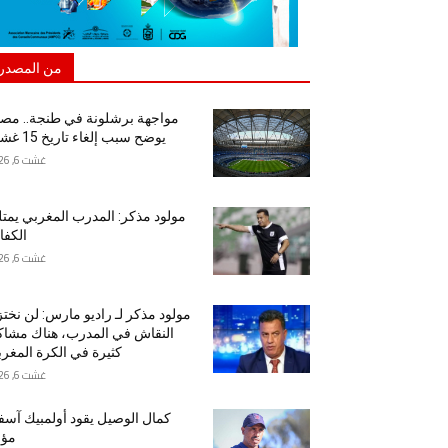
من المصدر
مواجهة برشلونة في طنجة.. مص
يوضح سبب إلغاء تاريخ 15 غشت
غشت 6, 2026
مولود مذكر: المدرب المغربي يمت
الكفا
غشت 6, 2026
مولود مذكر لـ راديو مارس: لن نخت
النقاش في المدرب، هناك مشا
كثيرة في الكرة المغرب
غشت 6, 2026
كمال الوصيل يقود أولمبيك آس
مؤق