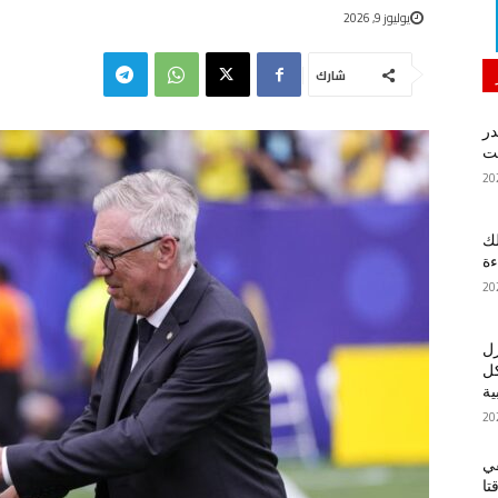
يوليوز 9, 2026
شارك
در
لك
ءة
زل
كل
ية
في
تا