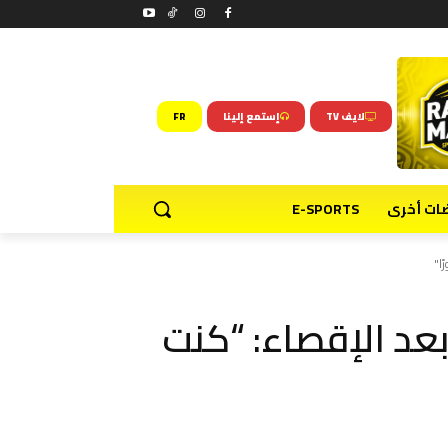
لايف TV
إستمع إلينا
FR
ضات أخرى
E-SPORTS
ا"
بعد الإقصاء: “كنت