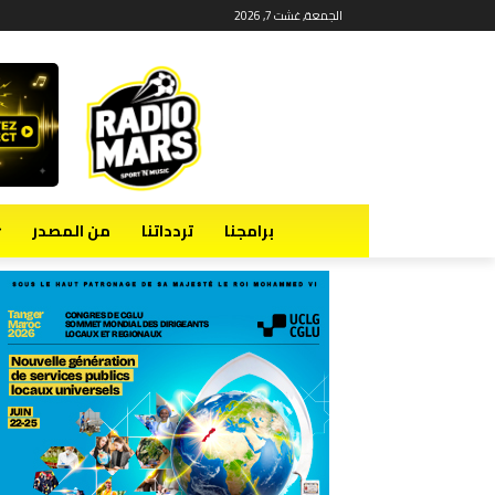
الجمعة, غشت 7, 2026
برامجنا
تردداتنا
من المصدر