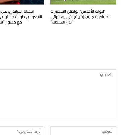
“لبؤات الأطلس” يواصلن التحضيرات
ابتسام الجرايدي: تجرب
لمواجهة جنوب إفريقيا في ربع نهائي
السعودي طورت مستواي وت
“كان السيدات”
مع مشوار “لب
الموقع: