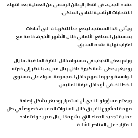
عقده الجديد، في انتظار الإعلان الرسمي عن العملية بعد انتهاء
الانتخابات الرئاسية للنادي الملكي.
ويأتي هذا المستجد ليضع حداً للتكهنات التي أحاطت
بمستقبل المدافع الألماني خلال الأشهر الأخيرة، خاصة مع
اقتراب نهاية عقده السابق.
ورغم بعض التذبذب في مستواه خلال الفترة الماضية، ما زال
روديغر يحظى بثقة كبيرة داخل ريال مدريد، بالنظر إلى خبرته
الواسعة ودوره المهم داخل المجموعة، سواء على مستوى
الخط الخلفي أو داخل غرفة الملابس.
ويعتبر مسؤولو النادي أن استمرار روديغر يشكل إضافة
مهمة لمشروع الفريق خلال السنوات المقبلة، خصوصاً في ظل
عملية تجديد الدماء التي يشهدها ريال مدريد واعتماده
المتزايد على العناصر الشابة.