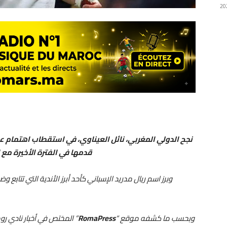
نجح الدولي المغربي، نائل العيناوي، في استقطاب اهتمام عدد 
قدمها في الفترة الأخيرة مع 
وبرز اسم ريال مدريد الإسباني كأحد أبرز الأندية التي تتابع
وبحسب ما كشفه موقع “
RomaPress
” المختص في أخبار نادي روم