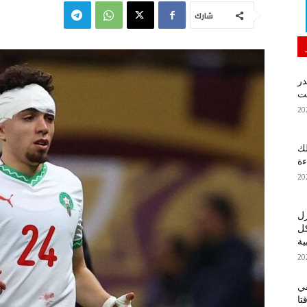
شارك
در
لك
ءة
زل
كل
ية
في
تا