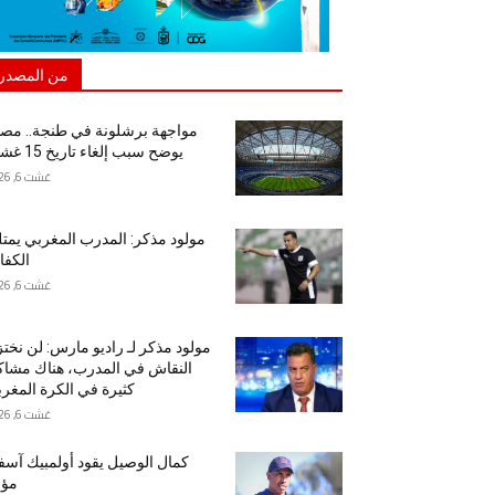
من المصدر
مواجهة برشلونة في طنجة.. مص
يوضح سبب إلغاء تاريخ 15 غشت
غشت 6, 2026
مولود مذكر: المدرب المغربي يمت
الكفا
غشت 6, 2026
مولود مذكر لـ راديو مارس: لن نخت
النقاش في المدرب، هناك مشا
كثيرة في الكرة المغرب
غشت 6, 2026
كمال الوصيل يقود أولمبيك آس
مؤق