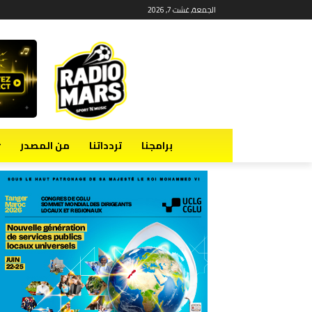
الجمعة, غشت 7, 2026
برامجنا
تردداتنا
من المصدر