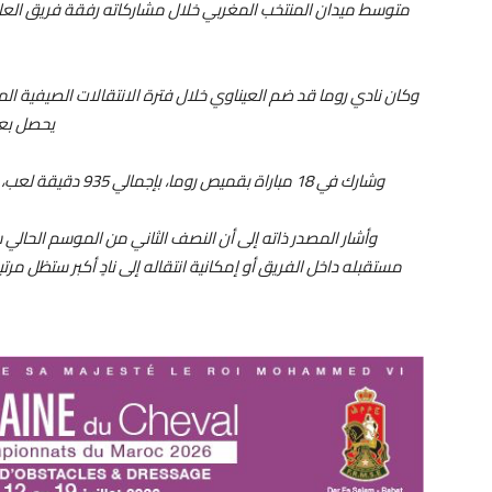
متوسط ميدان المنتخب المغربي خلال مشاركاته رفقة فريق العاصم
وكان نادي روما قد ضم العيناوي خلال فترة الانتقالات الصيفية الم
يحصل بعد 
وشارك في 18 مباراة بقميص روما، بإجمالي 935 دقيقة لعب، سجل خلالها هدفًا واحدًا وقدم تمريرة حاسمة واحدة.
وأشار المصدر ذاته إلى أن النصف الثاني من الموسم الحالي
مستقبله داخل الفريق أو إمكانية انتقاله إلى نادٍ أكبر ستظل مرت