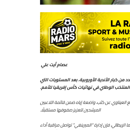
عصام أيت علي
من كبار الأندية الأوروبية، بعد المستويات التي
المنتخب الوطني في نهائيات كأس إفريقيا للأمم.
 وضع العيناوي عن كثب، واضعة إياه ضمن قائمة اللاعبين
المرشحين لتعزيز صفوفها مستقبلًا.
ا الإيطالي، فإن إدارة “الميرينغي” تواصل مراقبة أداء