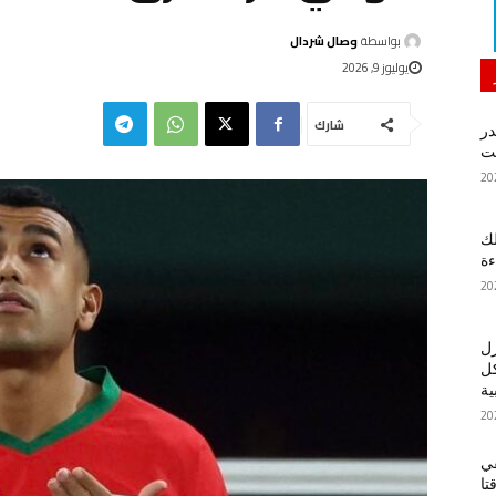
بواسطة
وصال شردال
يوليوز 9, 2026
شارك
در
لك
ءة
زل
كل
ية
في
تا