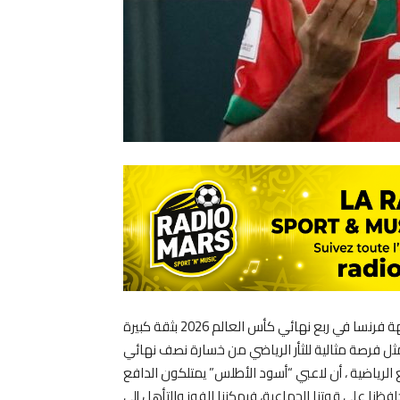
أكد الدولي المغربي وليد شديرة أن المنتخب الوطني يدخل مواجهة فرنسا في ربع نهائي كأس العالم 2026 بثقة كبيرة
تمثل فرصة مثالية للثأر الرياضي من خسارة نصف نهائي
د المواقع الرياضية ، أن لاعبي “أسود الأطلس” يمتلكون الدافع
وحافظنا على قوتنا الجماعية، فيمكننا الفوز والتأهل إلى