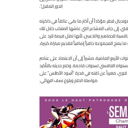
الدور المقبل”.
نديال قطر، مؤكداً أن أكثر ما بقي عالقاً في ذاكرته
لفني، إلى جانب المشاعر التي عاشها المنتخب خلال تلك
نسبة للجماهير واللاعبين، لأنها تمثل فرصة للرد على
ت الأربع الماضية، مشيراً إلى أن الاعتماد على عناصر
واه التنافسي لسنوات قادمة. وختم حديثه بالتأكيد
قوي، معرباً عن ثقته في قدرة “أسود الأطلس” على
مواصلة الحلم وبلوغ نصف النهائي.