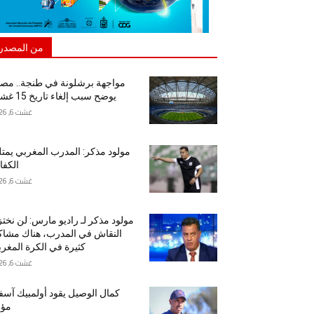
من المصدر
مواجهة برشلونة في طنجة.. مص
يوضح سبب إلغاء تاريخ 15 غشت
غشت 6, 2026
مولود مذكر: المدرب المغربي يمت
الكفا
غشت 6, 2026
مولود مذكر لـ راديو مارس: لن نخت
النقاش في المدرب، هناك مشا
كثيرة في الكرة المغرب
غشت 6, 2026
كمال الوصيل يقود أولمبيك آس
مؤق