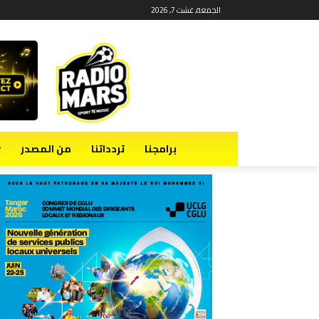
الجمعة, غشت 7, 2026
برامجنا
تردداتنا
من المصدر