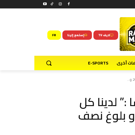
لايف TV
إستمع إلينا
FR
ضات أخرى
E-SPORTS
:” لدينا كل
مقومات للثأر من 2022 و بلوغ نصف