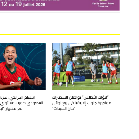
“لبؤات الأطلس” يواصلن التحضيرات
ابتسام الجرايدي: تجرب
لمواجهة جنوب إفريقيا في ربع نهائي
السعودي طورت مستواي وت
“كان السيدات”
مع مشوار “لب