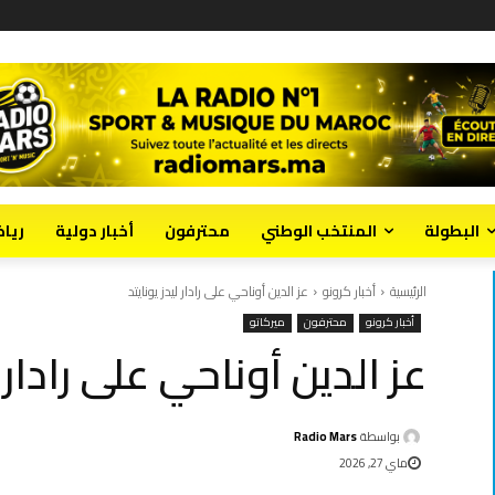
البطولة
المنتخب الوطني
محترفون
أخبار دولية
ريا
الرئيسية
أخبار كرونو
عز الدين أوناحي على رادار ليدز يونايتد
أخبار كرونو
محترفون
ميركاتو
عز الدين أوناحي على رادار ل
بواسطة
Radio Mars
ماي 27, 2026