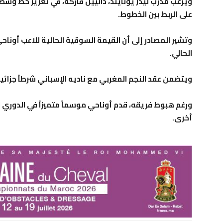
ويرغب مدرب ليدز يونايتد، دانييل فاركه، في تعزيز خط وسط
على الربط بين الخطوط.
الحالي.
ويتضمن عقد النجم المغربي مع ناديه الإسباني شرطاً جزائياً تصل قيمت
أخرى.