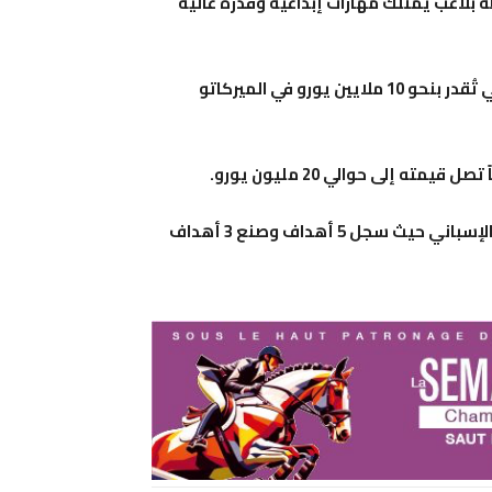
ه بلاعب يمتلك مهارات إبداعية وقدرة عالية
وتشير المصادر إلى أن القيمة السوقية الحالية للاعب أوناحي تُقدر بنحو 10 ملايين يورو في الميركاتو
ه إلى حوالي 20 مليون يورو.
ورغم هبوط فريقه، قدم أوناحي موسماً متميزاً في الدوري الإسباني حيث سجل 5 أهداف وصنع 3 أهداف