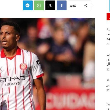
شارك
ية
لى
هة
اب
حق
ل
اء
ير
ًا
دي