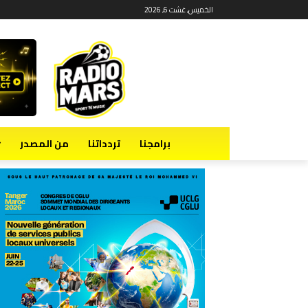
الخميس, غشت 6, 2026
برامجنا
تردداتنا
من المصدر