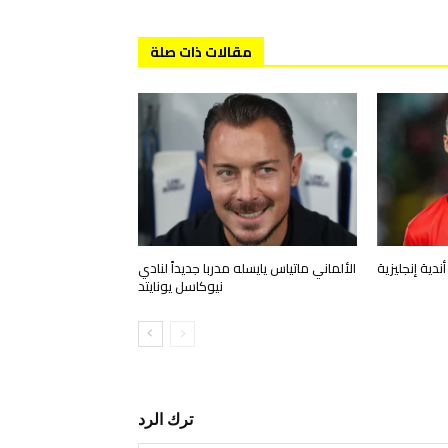
مقالات ذات صلة
ندية إنجليزية
الألماني ماتياس يايسله مدربا جديداً لنادي
نيوكاسل يونايتد
ترك الرد