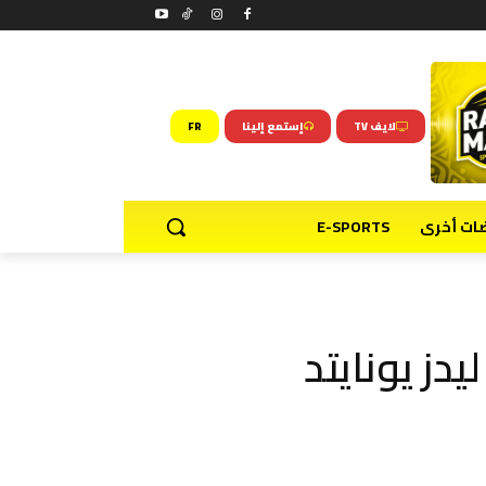
لايف TV
إستمع إلينا
FR
ضات أخرى
E-SPORTS
يدز يونايتد