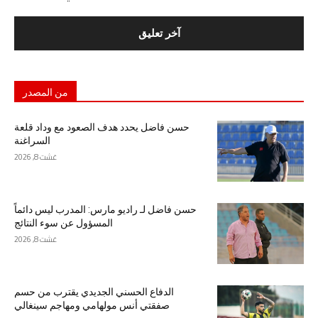
من المصدر
حسن فاضل يحدد هدف الصعود مع وداد قلعة
السراغنة
غشت 8, 2026
حسن فاضل لـ راديو مارس: المدرب ليس دائماً
المسؤول عن سوء النتائج
غشت 8, 2026
الدفاع الحسني الجديدي يقترب من حسم
صفقتي أنس مولهامي ومهاجم سينغالي