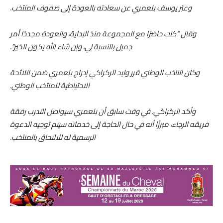
وعبّر يوسف بلعمري عن سعادته بالعودة إلى صفوف المنتخب.
وقال “كنت حاضرًا مع المجموعة منذ البداية، والعودة مجددًا أمر
جميل بالنسبة لي، وإن شاء الله يكون الخير”.
وكان الناخب الوطني قرر وليد الركراكي إدراج بلعمري ضمن اللائحة
الاحتياطية للمنتخب الوطني.
وأكد الركراكي، في وقت سابق أن بلعمري سيواصل التدرب رفقة
فريقه الرجاء، مبرزًا أنه في حال الحاجة إلى خدماته سيتم توجيه الدعوة
الرسمية له للالتحاق بالمنتخب.