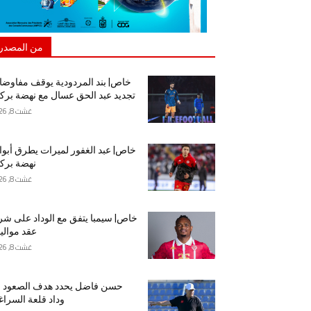
من المصدر
خاص| بند المردودية يوقف مفاوض
تجديد عبد الحق عسال مع نهضة برك
غشت 8, 2026
خاص| عبد الغفور لميرات يطرق أبو
نهضة برك
غشت 8, 2026
خاص| سيمبا يتفق مع الوداد على شر
عقد موالي
غشت 8, 2026
حسن فاضل يحدد هدف الصعود م
وداد قلعة السراغ