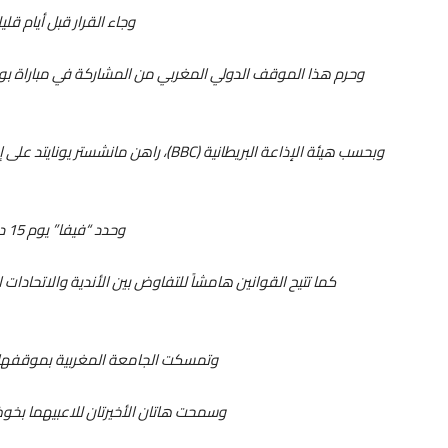
وجاء القرار قبل أيام قلي
وبحسب هيئة الإذاعة البريطانية (BBC)، راهن
وحدد “فيفا” يوم 15 دجنبر موعداً إلزامياً لإفراج الأندية عن اللاعبين الدوليين.
كما تتيح القوانين هامشاً للتفاوض بين الأندية والاتحادات 
وتمسكت الجامعة المغربية بموقفها ال
وسمحت هاتان الأخيرتان للاعبيهما بخو