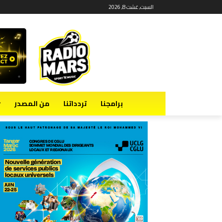
السبت, غشت 8, 2026
برامجنا
تردداتنا
من المصدر