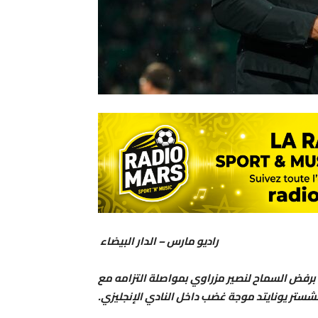
راديو مارس – الدار البيضاء
ي برفض السماح لنصير مزراوي بمواصلة التزامه مع
شستر يونايتد موجة غضب داخل النادي الإنجليزي.