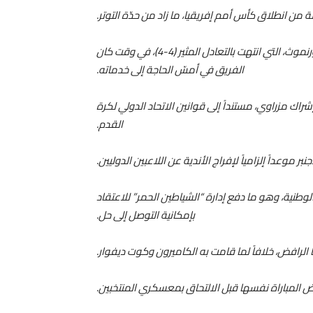
لة من انطلاق كأس أمم إفريقيا، ما زاد من حدّة التوتر.
وحرم هذا الموقف الدولي المغربي من المشاركة في مباراة بورنموث، التي انتهت بالتعادل المثير (4-4)، في وقت كان
الفريق في أمسّ الحاجة إلى خدماته.
 مانشستر يونايتد على إشراك مزراوي، مستنداً إلى قوانين الاتحاد الدولي لكرة
القدم.
الوطنية، وهو ما دفع إدارة “الشياطين الحمر” للاعتقاد
بإمكانية التوصل إلى حل.
رافض، خلافاً لما قامت به الكاميرون وكوت ديفوار.
ض المباراة نفسها قبل الالتحاق بمعسكري المنتخبين.