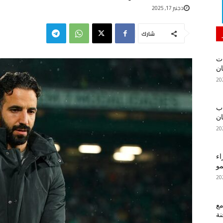
دجنبر 17, 2025
شارك
ات
ان
اب
ان
اء
مو
ع
نة