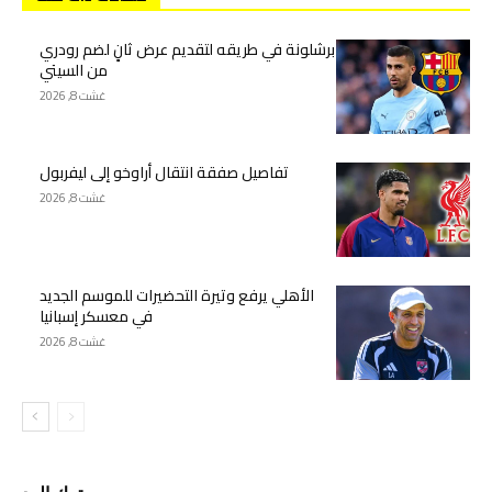
برشلونة في طريقه لتقديم عرض ثانٍ لضم رودري
من السيتي
غشت 8, 2026
تفاصيل صفقة انتقال أراوخو إلى ليفربول
غشت 8, 2026
الأهلي يرفع وتيرة التحضيرات للموسم الجديد
في معسكر إسبانيا
غشت 8, 2026