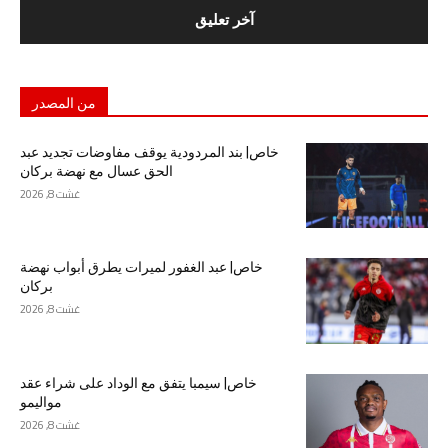
من المصدر
خاص| بند المردودية يوقف مفاوضات تجديد عبد
الحق عسال مع نهضة بركان
غشت 8, 2026
خاص| عبد الغفور لميرات يطرق أبواب نهضة
بركان
غشت 8, 2026
خاص| سيمبا يتفق مع الوداد على شراء عقد
مواليمو
غشت 8, 2026