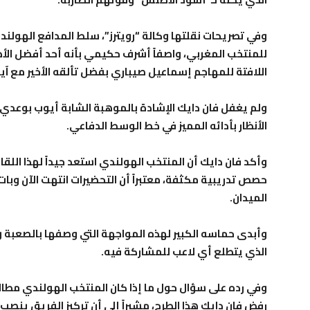
وفي تصريحات نقلتها وكالة “رويترز”، سلط المدافع الهولندي
للمنتخب المغربي، واصفاً أشرف حكيمي بأنه أحد أفضل الأظ
اللافتة للمهاجم إسماعيل صيباري بفضل تألقه الأخير مع آين
الأنظار بأدائه المميز في خط الوسط الدفاعي.
وأكد فان دايك أن المنتخب الهولندي استعد جيداً لهذا ال
حصص تدريبية مكثفة، معتبراً أن التحضيرات انتهت الآن وبات 
الميدان.
وأبدى حماسه الكبير لهذه المواجهة التي وصفها بالصعبة وال
الذي يتطلع أي لاعب للمشاركة فيه.
وفي رده على سؤال حول ما إذا كان المنتخب الهولندي مطالب
رفض فان دايك هذا الطرح، مشيراً إلى أن تركيز الفريق ينصب 