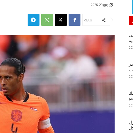
يونيو 29, 2026
شارك
لى
ية
در
لك
ءة
زل
كل