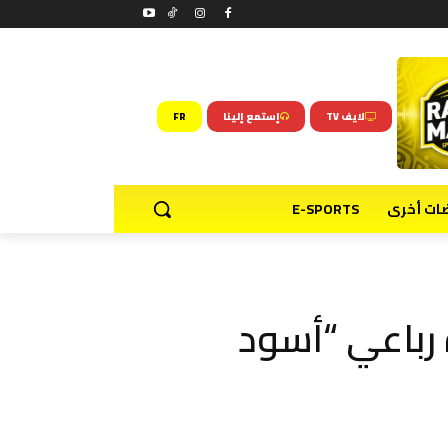
لايف TV
إستمع إلينا
FR
ضات أخرى
E-SPORTS
رباعي “أسود