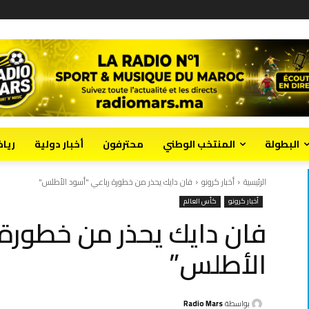
البطولة
المنتخب الوطني
محترفون
أخبار دولية
ريا
الرئيسية
أخبار كرونو
فان دايك يحذر من خطورة رباعي "أسود الأطلس"
أخبار كرونو
كأس العالم
فان دايك يحذر من خطورة 
الأطلس”
بواسطة
Radio Mars