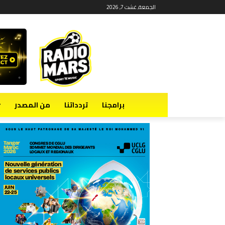
الجمعة, غشت 7, 2026
برامجنا
تردداتنا
من المصدر