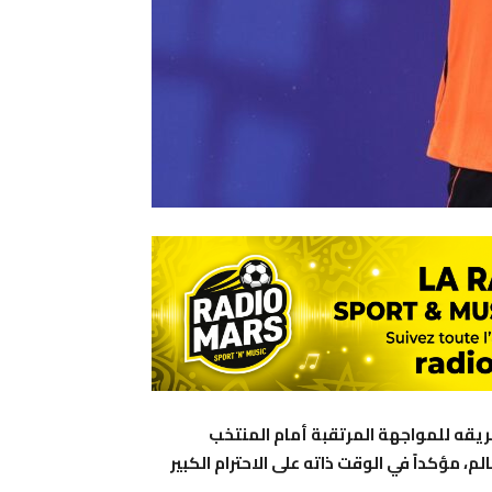
ريقه للمواجهة المرتقبة أمام المنتخب
اء 30 يونيو 2026، في دور الـ32 لكأس العالم، مؤكداً في الوقت ذاته على الاحترام الكبير