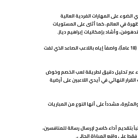
 الضوء على المهارات الفردية العالية
هرة في العالم، كما أثنى على المستويات
دهوفن، وأشاد بإمكانيات إبراهيم دياز.
ولم يغفل فان دايك الإشادة بالموهبة الشابة أيوب بوعدي (18 عاماً)، واصفاً إياه باللاعب الصاعد الذي لفت
لقاء عبر تحليل دقيق لطريقة لعب الخصم وخوض
القرار النهائي في أيدي اللاعبين على أرضية
مثيرة، مشدداً على أنها النوع من المباريات
اً بتقديم أداء كاسح لإرسال رسالة للمنافسين،
فقط على واقع المباراة الحالي.