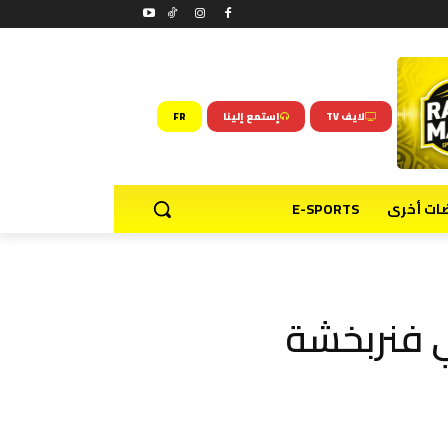
لايف TV
إستمع إلينا
FR
ضات أخرى
E-SPORTS
ي فنربخشة