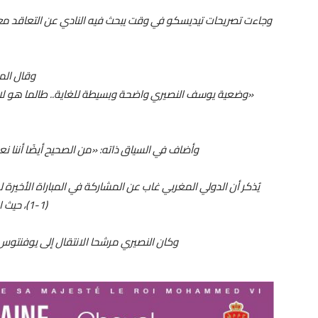
وجاءت تصريحات تيديسكو في وقت يبحث فيه النادي عن التعاقد مع 
وقال الم
«وضعية يوسف النصيري واضحة وبسيطة للغاية.. طالما هو لاعب
وأضاف في السياق ذاته: «من الصحيح أيضًا أننا نع
يُذكر أن الدولي المغربي غاب عن المشاركة في المباراة الأخيرة ل
(1-1)، حيث اكتفى بالجلوس على مقاعد البدلاء دون دخول أرضية.
وكان النصيري مرشحا الانتقال إلى يوفنتوس