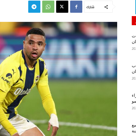
شارك
ات
ان
اب
ان
اء
مو
ع
نة