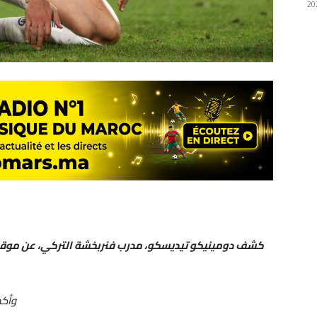
كشف دومينيكو تيديسكو، مدرب فنربخشة التركي، عن موق
وأكد