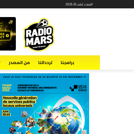
السبت, غشت 8, 2026
برامجنا
تردداتنا
من المصدر