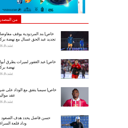
من المصدر
خاص| بند المردودية يوقف مفاوض
تجديد عبد الحق عسال مع نهضة برك
غشت 8, 2026
خاص| عبد الغفور لميرات يطرق أبو
نهضة برك
غشت 8, 2026
خاص| سيمبا يتفق مع الوداد على شر
عقد موالي
غشت 8, 2026
حسن فاضل يحدد هدف الصعود م
وداد قلعة السراغ