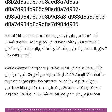
d8b2d8acd8a7d8acd8a7d8aa-
d8a7d984d985d98ad8a7d987-
d985d984d8a7d8b9d8a8-d983d8a3d8b3-
d8a7d984d8b9d8a7d984d985
أكد “فيفا” في بيان، أن حظر زجاجات المياه الصلبة القابلة لإعادة
الاستخدام لا يزال قائما ومطبقا في جميع ملاعب البطولة لأسباب
تتعلق بالسلامة والأمن، بهدف “منع المخاطر والإصابات التي قد تطال
اللاعبين والحضور”.
وتأتي هذا المرونة في القرار بعد تقرير لمجموعة “World Weather
Attribution” البحثية، كشف أن 26 مباراة من أصل 104 في المونديال
يرجح أن تقام في ظروف مناخية حارة جدا تتجاوز فيها درجة حرارة
البصيلة الرطبة العالمية 26 درجة مئوية، مما يشكل خطرا صحيا على
الجماهير في حال عدم توفر المياه بشكل كافٍ وبأسعار معقولة.