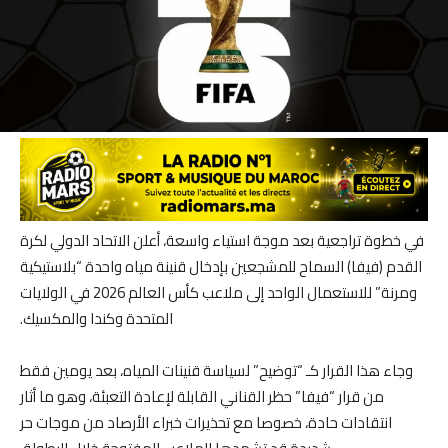
في خطوة تراجعية بعد موجة استياء واسعة، أعلن الاتحاد الدولي لكرة
القدم (فيفا) السماح للمشجعين بإدخال قنينة مياه واحدة “بلاستيكية
ومرنة” للاستعمال الواحد إلى ملاعب كأس العالم 2026 في الولايات
المتحدة وكندا والمكسيك.
وجاء هذا القرار كـ “توضيح” لسياسة قنينات المياه، بعد يومين فقط
من قرار “فيفا” حظر القناني القابلة لإعادة التعبئة، وهو ما أثار
انتقادات حادة، خصوصا مع تحذيرات خبراء الأرصاد من موجات حر