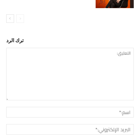
ترك الرد
التع
اسم:
البري
الإل