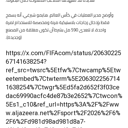
شديدة قد تشهدها الملاعب المفتوحة خلال البطولة.
وأوضح مدير العمليات في كأس العالم، هايمو شيرغي، أنه يسمح
فقط بإدخال زجاجات بلاستيكية مرنة ومخصصة للاستخدام لمرة
واحدة، لا تتعدى 590 مل بشرط أن تكون مغلقة من المصنع
(وجديدة).
https://x.com/FIFAcom/status/20630225
67141638254?
ref_src=twsrc%5Etfw%7Ctwcamp%5Etw
eetembed%7Ctwterm%5E206302256714
1638254%7Ctwgr%5Ed5fa2d652f3f03ce
dac69990acfc4de87b3e2652%7Ctwcon%
5Es1_c10&ref_url=https%3A%2F%2Fww
w.aljazeera.net%2Fsport%2F2026%2F6%
2F6%2Fd981d98ad981d8a7-