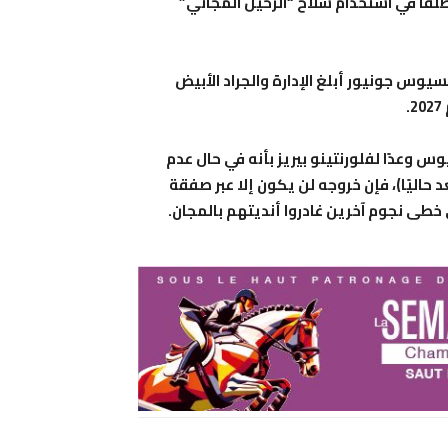
قًا في استخدام سلاح “الرحيل المجاني”
يوس جونيور أبلغ الإدارة والجراد الأبيض
وعدًا لفلورنتينو بيريز بأنه في حال عدم
حاليًا)، فإن خروجه لن يكون إلا عبر صفقة
على خطى نجوم آخرين غادروا أنديتهم بالمجان.