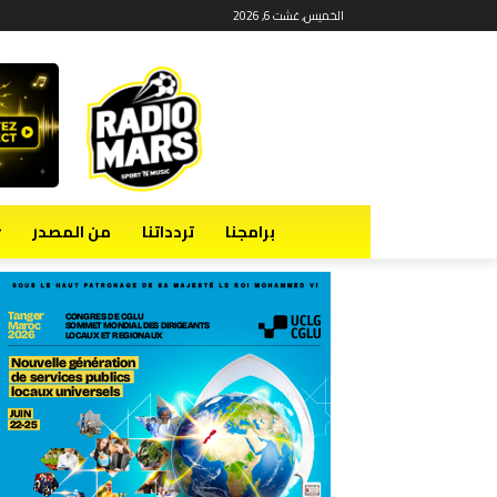
الخميس, غشت 6, 2026
برامجنا
تردداتنا
من المصدر