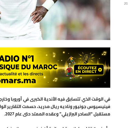
في الوقت الذي تتسابق فيه الأندية الكبرى في أوروبا وخارج
فينيسيوس جونيور وناديه ريال مدريد، حسمت التقارير الوار
مستقبل “الساحر البرازيلي” وعقده الممتد حتى عام 2027.