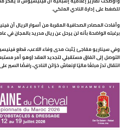
وأوضحت تقارير إعلامية إسبانية أن فينيسيوس لا يفكر مطل
للضغط على إدارة النادي الملكي.
وأفادت المصادر الصحافية المقربة من أسوار الريال أن فينيس
برغبته الواضحة بأنه لن يرحل عن ريال مدريد بالمجان في عام 2027.
وفي سيناريو مفاجئ يُثبت مدى وفاء اللاعب، قطع فينيسيوس 
التوصل إلى اتفاق مستقبلي لتجديد العقد (وهو أمر مستبعد 
انتقال تدرّ مبلغًا ماليًا لإنعاش خزائن النادي، رافضًا السير 