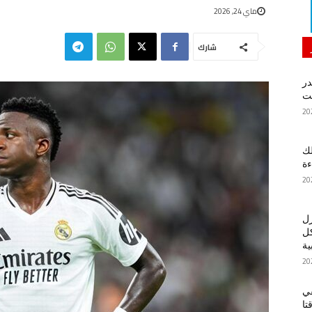
ماي 24, 2026
شارك
در
لك
ءة
زل
كل
ية
في
تا