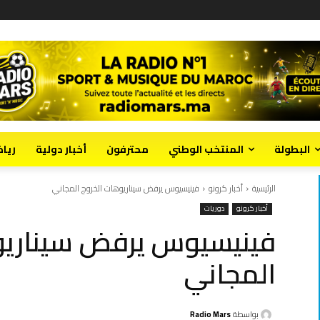
البطولة
المنتخب الوطني
محترفون
أخبار دولية
ريا
الرئيسية
أخبار كرونو
فينيسيوس يرفض سيناريوهات الخروج المجاني
أخبار كرونو
دوريات
فينيسيوس يرفض سيناريو
المجاني
بواسطة
Radio Mars