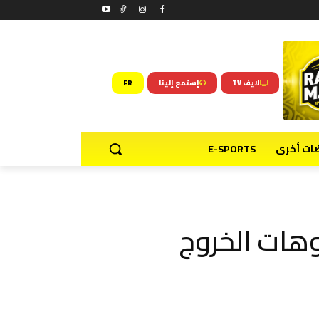
لايف TV
إستمع إلينا
FR
ضات أخرى
E-SPORTS
هات الخروج