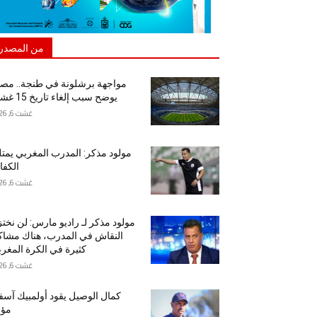
من المصدر
مواجهة برشلونة في طنجة.. مص
يوضح سبب إلغاء تاريخ 15 غشت
غشت 6, 2026
مولود مذكر: المدرب المغربي يمت
الكفا
غشت 6, 2026
مولود مذكر لـ راديو مارس: لن نخت
النقاش في المدرب، هناك مشا
كثيرة في الكرة المغرب
غشت 6, 2026
كمال الوصيل يقود أولمبيك آس
مؤق