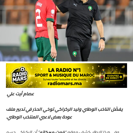
عصام أيت علي
يفضّل الناخب الوطني وليد الركراكي توخي الحذر في تدبير ملف
عودة بعض لاعبي المنتخب الوطني.
وفي هذا الإطار، كشف موقع “
فوت ميركاتو
” أن الركراكي حسم