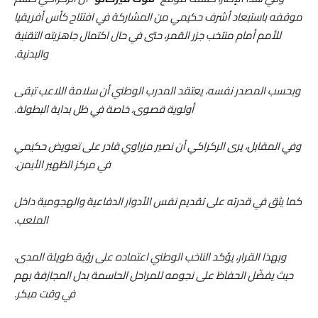
موقفه باستبعاد أشرف حكيمي من المشاركة في افتتاح كأس أفريقيا
للأمم أمام منتخب جزر القمر، حتى في حال اكتمال جاهزيته التقنية
والبدنية.
وبحسب المصدر نفسه، يعتقد المدرب الوطني أن سلامة اللاعب تبقى
أولوية قصوى، خاصة في ظل بداية البطولة.
وفي المقابل، يرى الركراكي أن نصير مزراوي قادر على تعويض حكيمي
في مركز الظهير الأيمن.
كما يثق في قدرته على تقديم نفس الأدوار الدفاعية والهجومية داخل
الملعب.
وبهذا القرار، يؤكد الناخب الوطني اعتماده على رؤية طويلة المدى،
حيث يفضّل الحفاظ على نجومه للمراحل الحاسمة بدل المجازفة بهم
في وقت مبكر.