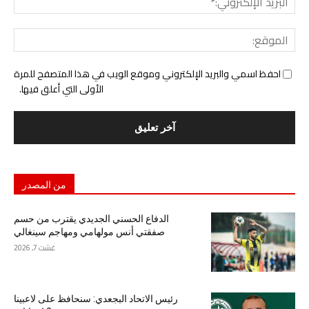
الإل
المو
احفظ اسمي والبريد الإلكتروني وموقع الويب في هذا المتصفح للمرة
الأولى التي أعلق فيها.
من المصدر
الدفاع الحسني الجديدي يقترب من حسم
صفقتي أنس مولهامي ومهاجم سينغالي
غشت 7, 2026
رئيس الاتحاد البجعدي: سنحافظ على لاعبينا