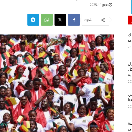
دجنبر 11, 2025
شارك
لك
ءة
زل
كل
ية
في
تا
ية
لى