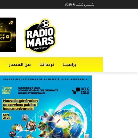
الخميس, غشت 6, 2026
برامجنا
تردداتنا
من المصدر