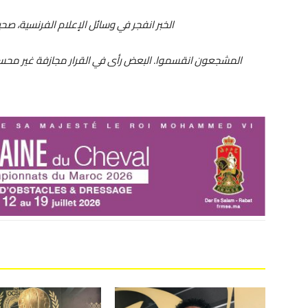
الخبر انفجر في وسائل الإعلام الفرنسية، صح
المشجعون انقسموا. البعض رأى في القرار مجازفة غير محسوبة