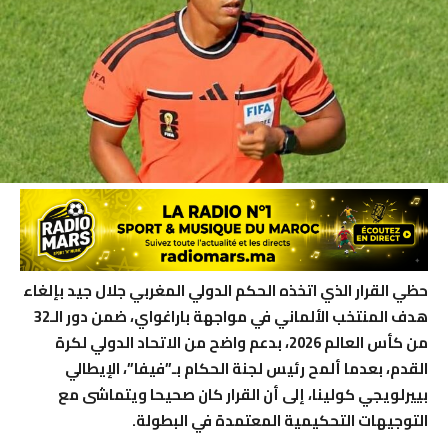
حظي القرار الذي اتخذه الحكم الدولي المغربي جلال جيد بإلغاء
هدف المنتخب الألماني في مواجهة باراغواي، ضمن دور الـ32
من كأس العالم 2026، بدعم واضح من الاتحاد الدولي لكرة
القدم، بعدما ألمح رئيس لجنة الحكام بـ”فيفا”، الإيطالي
بييرلويجي كولينا، إلى أن القرار كان صحيحا ويتماشى مع
التوجيهات التحكيمية المعتمدة في البطولة.