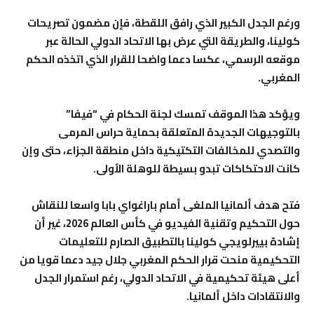
ورغم الجدل الكبير الذي رافق اللقطة، فإن مضمون تصريحات
كولينا، والطريقة التي عرض بها الاتحاد الدولي الحالة عبر
موقعه الرسمي، عكسا دعما واضحا للقرار الذي اتخذه الحكم
المغربي.
ويؤكد هذا الموقف تمسك لجنة الحكام في “فيفا”
بالتوجيهات الجديدة المتعلقة بحماية حراس المرمى
والتصدي للمخالفات التكتيكية داخل منطقة الجزاء، حتى وإن
كانت الاحتكاكات تبدو بسيطة للوهلة الأولى.
فتح هدف ألمانيا الملغى أمام باراغواي بابا واسعا للنقاش
حول التحكيم وتقنية الفيديو في كأس العالم 2026، غير أن
إشادة بييرلويجي كولينا بالتطبيق الصارم للتعليمات
التحكيمية منحت قرار الحكم المغربي جلال جيد دعما قويا من
أعلى هيئة تحكيمية في الاتحاد الدولي، رغم استمرار الجدل
والانتقادات داخل ألمانيا.