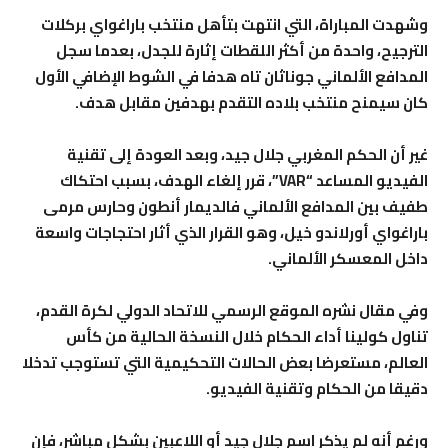
وشهدت المباراة، التي انتهت بتأهل منتخب باراغواي بركلات
الترجيح، واحدة من أكثر اللقطات إثارة للجدل، بعدما سجل
المدافع الألماني جوناثان تاه هدفا في الشوط الإضافي الأول
كان سيمنح منتخب بلاده التقدم بهدفين مقابل هدف.
غير أن الحكم المغربي جلال جيد، وبعد العودة إلى تقنية
الفيديو المساعد “VAR”، قرر إلغاء الهدف، بسبب احتكاك
طفيف بين المدافع الألماني فالديمار أنطون وحارس مرمى
باراغواي أورلاندو خيل، وهو القرار الذي أثار احتجاجات واسعة
داخل المعسكر الألماني.
وفي مقال نشره الموقع الرسمي للاتحاد الدولي لكرة القدم،
تناول كولينا أداء الحكام خلال النسخة الحالية من كأس
العالم، مستعرضا بعض الحالات التحكيمية التي تستوجب تدخلا
دقيقا من الحكام وتقنية الفيديو.
ورغم أنه لم يذكر اسم جلال جيد أو اللاعبين بشكل مباشر، فإن