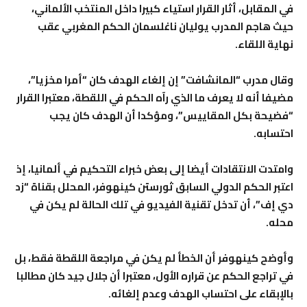
في المقابل، أثار القرار استياء كبيرا داخل المنتخب الألماني،
حيث هاجم المدرب يوليان ناغلسمان الحكم المغربي عقب
نهاية اللقاء.
وقال مدرب “المانشافت” إن إلغاء الهدف كان “أمرا مخزيا”،
مضيفا أنه لا يعرف ما الذي رآه الحكم في اللقطة، معتبرا القرار
“فضيحة بكل المقاييس”، ومؤكدا أن الهدف كان يجب
احتسابه.
وامتدت الانتقادات أيضا إلى بعض خبراء التحكيم في ألمانيا، إذ
اعتبر الحكم الدولي السابق ثورستن كينهوفر، المحلل بقناة “زد
دي إف”، أن تدخل تقنية الفيديو في تلك الحالة لم يكن في
محله.
وأوضح كينهوفر أن الخطأ لم يكن في مراجعة اللقطة فقط، بل
في تراجع الحكم عن قراره الأول، معتبرا أن جلال جيد كان مطالبا
بالإبقاء على احتساب الهدف وعدم إلغائه.