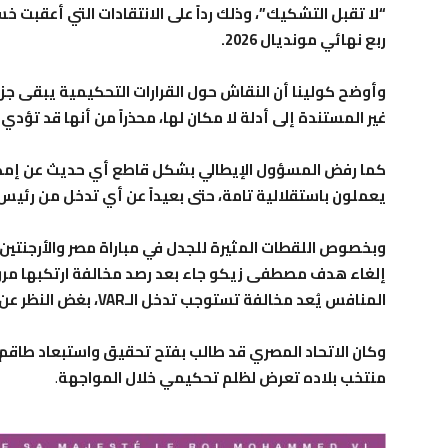
ربع نهائي مونديال 2026.
وأوضح كولينا أن النقاش حول القرارات التحكيمية يبقى جزءا
غير المستندة إلى أدلة لا مكان لها، محذراً من أنها قد تؤدي
كما رفض المسؤول الإيطالي بشكل قاطع أي حديث عن إمكانية
يعملون باستقلالية تامة، حتى بعيداً عن أي تدخل من رئيس “
وبخصوص اللقطات المثيرة للجدل في مباراة مصر والأرجنتين، 
إلغاء هدف مصطفى زيكو جاء بعد رصد مخالفة ارتكبها مرو
المنافس يُعد مخالفة تستوجب تدخل الـVAR، بغض النظر عن توقيتها أو مكانها في بناء الهجمة
وكان الاتحاد المصري قد طالب بفتح تحقيق واستبعاد طاقم 
منتخب بلاده تعرض لظلم تحكيمي خلال المواجهة
.