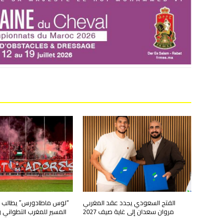
الفتح السعودي يجدد عقد المغربي
“لوس ماطادورس” يطالب ب
مروان سعدان إلى غاية صيف 2027
المسير للمغرب التطواني 