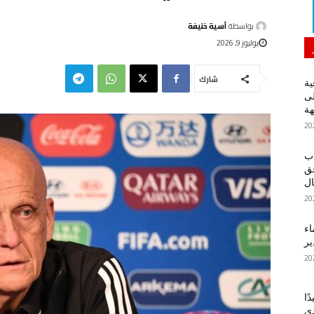
بواسطة
آسية خنيفة
يوليوز 9, 2026
شارك
ية
لى
هة
اب
حق
ل
اء
ير
ًا
دي