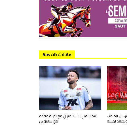
مقالات ذات صلة
رحيل المكتب
نيمار يفتح باب الاعتزال مع نهاية عقده
ويصعّد لهجته
مع سانتوس