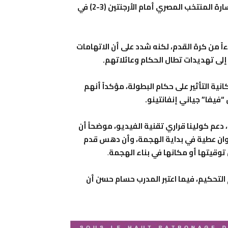
“لا تقبل التشكيك”، وذلك رداً على الانتقادات التي أعقبت خسارة المنتخب المصري أمام الأرجنتين (3-2) في
ً من كرة القدم، لكنه شدد على أن الاتهامات
 إلى تهديدات تطال الحكام وعائلاتهم.
 التأثير على حكام البطولة، مؤكداً أنهم
فيفا” جياني إنفانتينو.
دعم كولينا قراري تقنية الفيديو، موضحاً أن
ان عطية في بداية الهجمة، وأن دهس قدم
.
التحكيم، فيما اعتبر المدرب حسام حسن أن