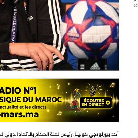
أكد بييرلويجي كولينا، رئيس لجنة الحكام بالاتحاد الدولي ل