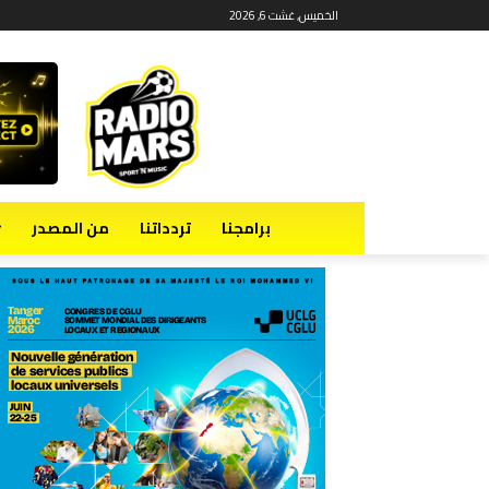
الخميس, غشت 6, 2026
برامجنا
تردداتنا
من المصدر