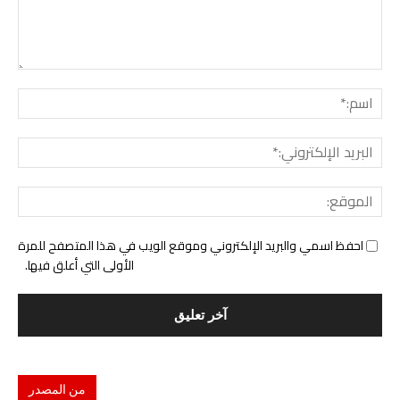
التع
اسم:
البري
الإل
المو
احفظ اسمي والبريد الإلكتروني وموقع الويب في هذا المتصفح للمرة
الأولى التي أعلق فيها.
من المصدر