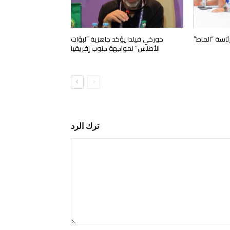
رئاسة “الماط”
خورخي فيلدا يؤكد جاهزية “لبؤات
الأطلس” لمواجهة جنوب إفريقيا
ترك الرد
التعليق: