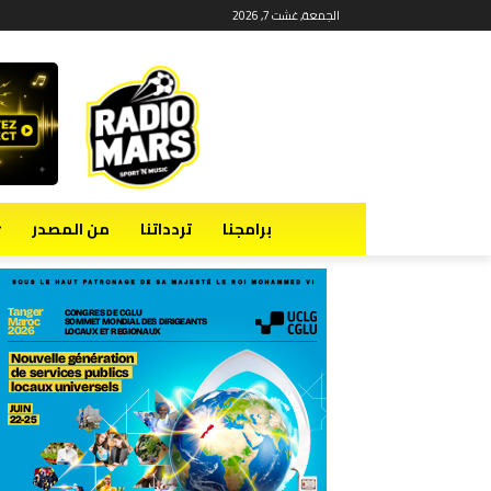
الجمعة, غشت 7, 2026
برامجنا
تردداتنا
من المصدر