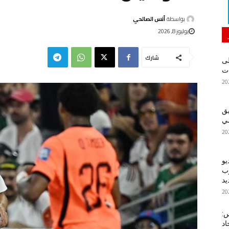
بواسطة
أنس الصالحي
يوليوز 8, 2026
شارك
لى
يق
ضي
يو
رب
يد
س:
اد