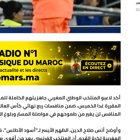
عد
أكد لاعبو المنتخب الوطني المغربي جاهزيتهم الكاملة للمو
المنافس لن يغير من طموحهم في مواصلة المسار وبلوغ الد
وأوضح أنس صلاح الدين، الظهير الأيسر لـ”أسود الأطلس”،
المغربية لكرة القدم، أن المنتخب الفرنسي يعد من أقوى من