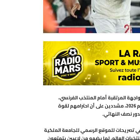
اجهة المرتقبة أمام المنتخب الفرنسي،
المقررة غدا الخميس، ضمن منافسات ربع نهائي كأس العالم 2026، مشددين على أن احترامهم لقوة
ور نصف النهائي.
 في تصريحات للموقع الرسمي للجامعة الملكية
تخبات العالم، لما يضمه من لاعبين يتمتعون