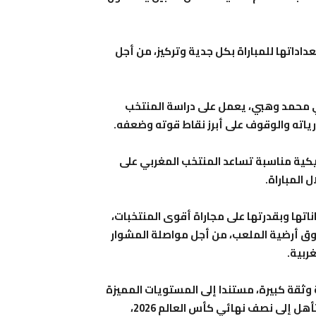
اداتها للمباراة بكل جدية وتركيز، من أجل
ني محمد وهبي، يعمل على دراسة المنتخب
ياته والوقوف على أبرز نقاط قوته وضعفه.
يكية مناسبة تساعد المنتخب المغربي على
 المباراة.
تها وبقدرتها على مجاراة أقوى المنتخبات،
فوق أرضية الملعب، من أجل مواصلة المشوار
ربية.
ثقة كبيرة، مستندا إلى المستويات المميزة
التي قدمها منذ انطلاق البطولة، وطامحا إلى انتزاع بطاقة التأهل إلى نصف نهائي كأس العالم 2026،