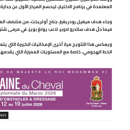
المعتمدة في برنامج الاختيار، ليحسم المركز الأول عن جدارة.
وجاء هدف ميغيل رودريغيز، جناح أوتريخت، من منتصف المل
فيما حلّ هدف ساندرو لاوبر، لاعب يونغ بويز، في مرمى شتوتغ
ويعكس هذا التتويج مرة أخرى الإمكانيات الكبيرة التي يتم
الخط الهجومي، خاصة مع المستويات المميزة التي يقدمها 
TAGS