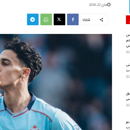
ماي 22, 2026
شارك
من
م
لي
لى
يق
ضي
يو
رب