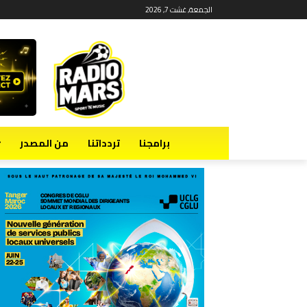
الجمعة, غشت 7, 2026
برامجنا
تردداتنا
من المصدر