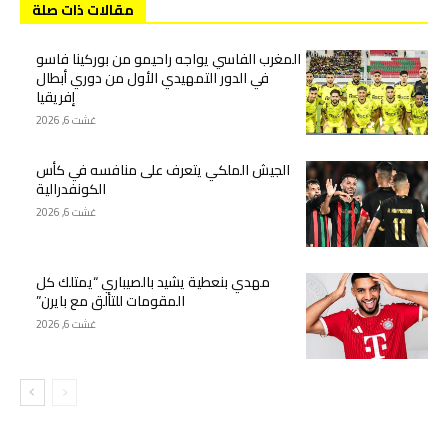
مقالات ذات صلة
المغرب الفاسي يواجه راحيمو من بوركينا فاسو
في الدور التمهيدي الأول من دوري أبطال
إفريقيا
غشت 6, 2026
الجيش الملكي يتعرف على منافسه في كأس
الكونفدرالية
غشت 6, 2026
مهدي بنعطية يشيد بالصيباري “يمتلك كل
المقومات للتألق مع بايرن”
غشت 6, 2026