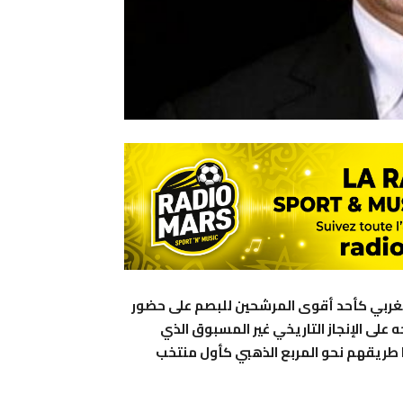
المغربي كأحد أقوى المرشحين للبصم على حضور
عالم 2026، متكئاً في ترشيحه على الإنجاز التاريخي غير المسبوق الذي
 مونديال قطر 2022، حينما شقوا طريقهم نحو المربع الذهبي كأول منتخب