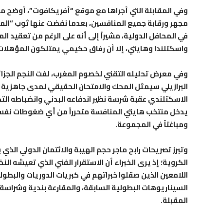
وفي المقابلة التي أجراها مع موقع “أفريكافوت”، أوضح ما
مجهر ورقابة جميع المنافسين، بعدما نفضت عنها ثوب “المفا
في المحافل الدولية، مشيراً إلى أنه على الرغم من تعقيد ا
واسكتلندا وهايتي، إلا أن رفاق حكيمي يمتلكون المؤهلات ا
وفي معرض تحليله التقني لخصوم المغرب، لفت النجم الجزائ
البرازيلي سيمثل المحك والامتحان الحقيقي لمدى جاهزية
الاسكتلندي عقبة شرسة نظير اندفاعه البدني وانضباطه التك
يدخل منتخب هايتي المنافسة متحرراً من أي ضغوطات نفسية
ومباغتاً في المجموعة.
وتبرز تصريحات رابح ماجر حجم الهيبة والائتمان الدولي الذي
الكروية؛ إذ يرى الخبراء أن الاستقرار الفني الذي تعيشه النخ
اللامعين الذين صقلوا خبراتهم في كبريات الدوريات والبطول
السيناريوهات البطولية السابقة، والمقارعة بندية وشراسة
المقبلة.