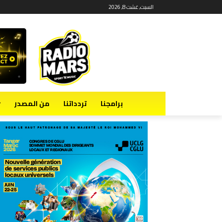
السبت, غشت 8, 2026
برامجنا
تردداتنا
من المصدر