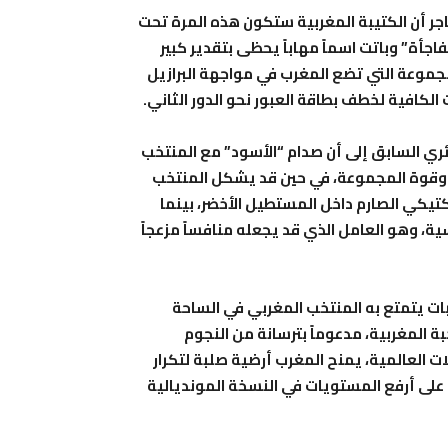
جر أن الكتيبة المغربية ستكون هذه المرة تحت
جأة” وباتت اسماً مهاباً يحظى بتقدير كبير
لمجموعة التي تضع المغرب في مواجهة البرازيل
لكافية لخطف بطاقة العبور نحو الدور الثاني.
ري السابق إلى أن صدام “الأسود” مع المنتخب
 وقوة المجموعة، في حين قد يشكل المنتخب
تيكي الصارم داخل المستطيل الأخضر، بينما
، وهو العامل الذي قد يجعله منافساً مزعجاً
 بات يتمتع به المنتخب المغربي في الساحة
بة المغربية، مدعوماً بترسانة من النجوم
ات العالمية، يمنح المغرب أرضية صلبة لتكرار
 على أرفع المستويات في النسخة المونديالية