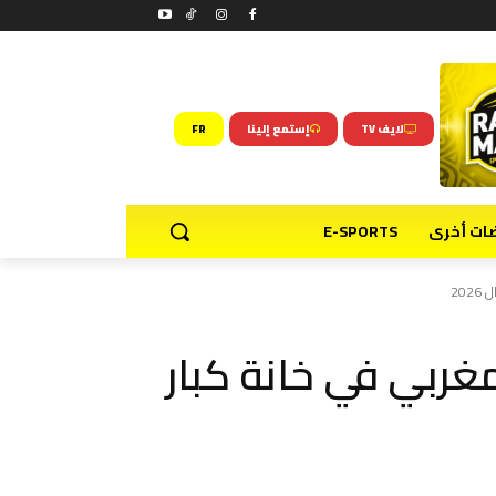
لايف TV
إستمع إلينا
FR
ضات أخرى
E-SPORTS
20
مغربي في خانة كبار