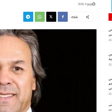
يونيو 3, 2026
شارك
ن
ني
ين
ية
من
م
لي
لى