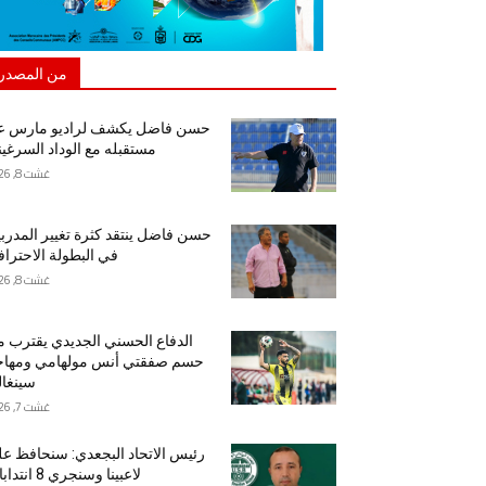
من المصدر
حسن فاضل يكشف لراديو مارس ع
مستقبله مع الوداد السرغي
غشت 8, 2026
حسن فاضل ينتقد كثرة تغيير المدرب
في البطولة الاحتراف
غشت 8, 2026
الدفاع الحسني الجديدي يقترب 
حسم صفقتي أنس مولهامي ومهاج
سينغا
غشت 7, 2026
رئيس الاتحاد البجعدي: سنحافظ ع
لاعبينا وسنجري 8 انتدابات