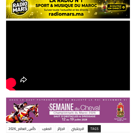
TAGS
الارجنتيني
الجزائر
المغرب
كأس_العالم_2026